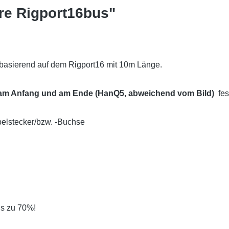
re Rigport16bus"
 basierend auf dem Rigport16 mit 10m Länge.
am Anfang und am Ende (HanQ5, abweichend vom Bild)
fest
belstecker/bzw. -Buchse
is zu 70%!