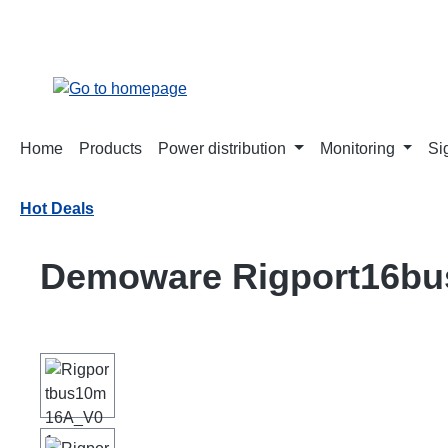
search
Skip to main navigation
Home
Products
Power distribution
Monitoring
Si
Hot Deals
Demoware Rigport16bu
Skip image gallery