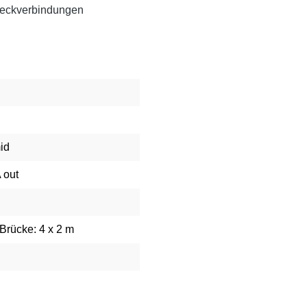
Steckverbindungen
id
 out
 Brücke: 4 x 2 m