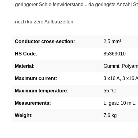
- geringerer Schleifenwiderstand... da geringste Anzahl 
-noch kürzere Aufbauzeiten
Conductor cross-section:
2,5 mm²
HS Code:
85369010
Material:
Gummi, Polyam
Maximum current:
3 x16 A, 3 x16 A
Maximum temperature:
55 °C
Measurements:
L. ges.: 10 m L.
Weight:
7,6 kg