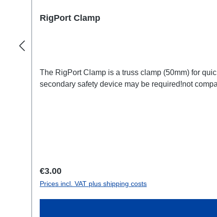
RigPort Clamp
The RigPort Clamp is a truss clamp (50mm) for quick f
secondary safety device may be required!not compat
Regular price:
€3.00
Prices incl. VAT plus shipping costs