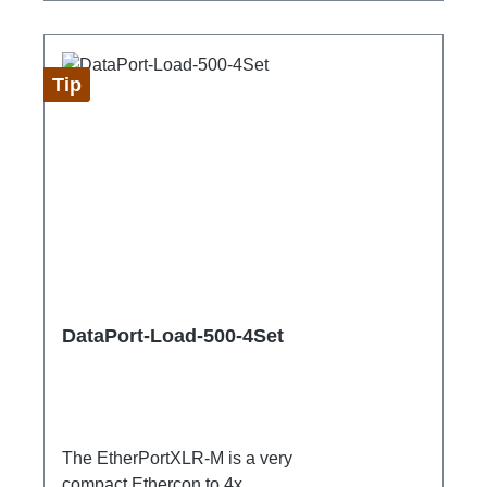
Tip
DataPort-Load-500-4Set
The EtherPortXLR-M is a very
compact Ethercon to 4x