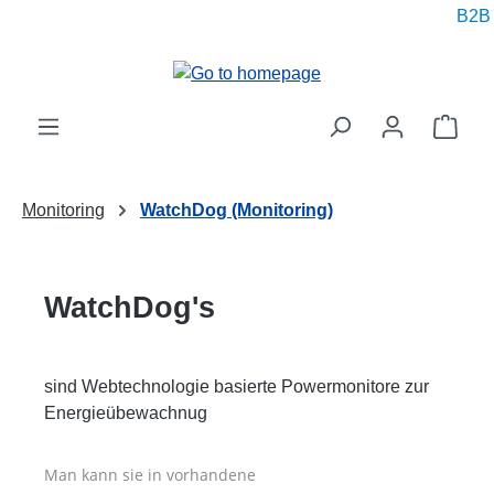
B2B pr
in content
Shop
Monitoring
WatchDog (Monitoring)
WatchDog's
sind Webtechnologie basierte Powermonitore zur
Energieübewachnug
Man kann sie in vorhandene