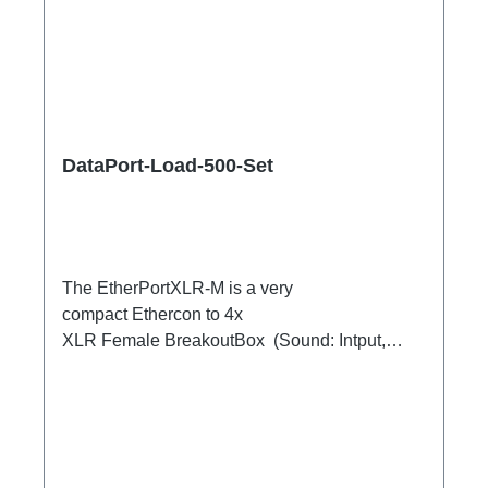
DataPort-Load-500-Set
The EtherPortXLR-M is a very
compact Ethercon to 4x
XLR Female BreakoutBox (Sound: Intput,
DMX Output) for looping through.Ideal for
extending or distributing four symmetrical audio
signals via RJ45 as a multicore. e.g. stage
microphone, delay speakers, DJ deck
breakout, 1xEthercon In4 x XLR Male 1:1