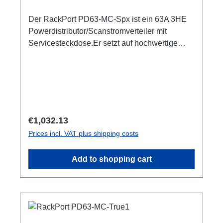
Der RackPort PD63-MC-Spx ist ein 63A 3HE
Powerdistributor/Scanstromverteiler mit
Servicesteckdose.Er setzt auf hochwertige
Bestückung, damit nichts dem Zufall oder
schlechter Qualität überlassen bleibt wie z.B.
Automaten von ABB: single RCBO (ABB
B16/30mA), Socapex, und PCE
Steckverbinder Austattung:CEE63 In
(Flansch)ABB Automaten3x Socapex Multipin
Regular price:
€1,032.13
Out, je (3x6) separater B16/30mA RCBO1x
Prices incl. VAT plus shipping costs
Schuko Out, separater B16/30mA RCBO1x PE
Anschluss M8 Optionen:CPOT (HAN
Add to shopping cart
GND)Smartmeter ShellyPro 3EM1m
Anschlussleitung user manual