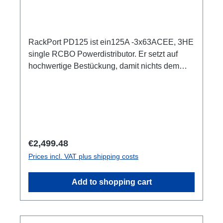
RackPort PD125 ist ein125A -3x63ACEE, 3HE
single RCBO Powerdistributor. Er setzt auf
hochwertige Bestückung, damit nichts dem
Zufall oder schlechter Qualität überlassen
bleibt, wie z.B. Automaten von ABB: single
RCBO (ABB RCBO C63A, 30mA), Original
PCE Steckverbinder 3HE (128mm) 3x LED Als
Phasenindikator CEE125 In (Flansch)CEE125
Out (Flansch) 3x CEE63 Out, je separater
Regular price:
€2,499.48
ABBRCBO C63A, 30mA1x PE Anschluss M8
Prices incl. VAT plus shipping costs
Optionen:1-4 Smartmeter ShellyPro 3EM1m
AnschlussleitungCPOT (HAN GND) user
Add to shopping cart
manual