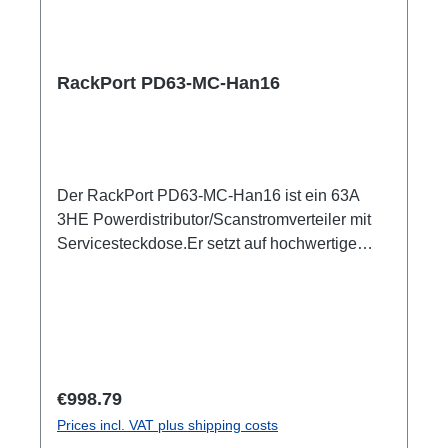
RackPort PD63-MC-Han16
Der RackPort PD63-MC-Han16 ist ein 63A
3HE Powerdistributor/Scanstromverteiler mit
Servicesteckdose.Er setzt auf hochwertige
Bestückung, damit nichts dem Zufall oder
schlechter Qualität überlassen bleibt wie z.B.
Automaten von ABB: single RCBO (ABB
B16/30mA), Original Harting Han6, und PCE
SteckverbinderBelegung entsprechend DIN
15565-8 Austattung:CEE63 In (Flansch)ABB
Regular price:
€998.79
Automaten3x Harting Han16 Out, je (3x6)
Prices incl. VAT plus shipping costs
separater B16/30mA RCBO1x Schuko Out,