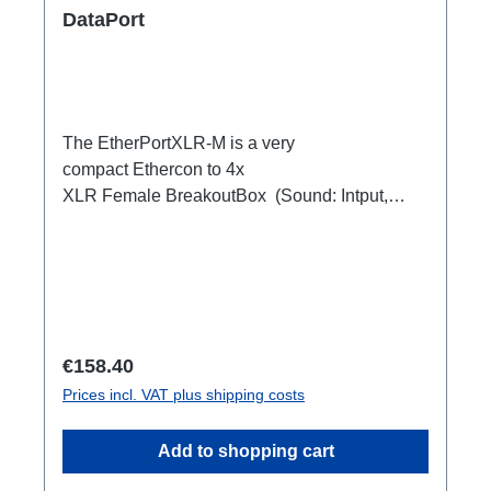
DataPort
The EtherPortXLR-M is a very
compact Ethercon to 4x
XLR Female BreakoutBox (Sound: Intput,
DMX Output) for looping through.Ideal for
extending or distributing four symmetrical audio
signals via RJ45 as a multicore. e.g. stage
microphone, delay speakers, DJ deck
breakout, 1xEthercon In4 x XLR Male 1:1
(Sound: Input, DMX Output)1x Ethercon
Regular price:
€158.40
through out
Prices incl. VAT plus shipping costs
Add to shopping cart