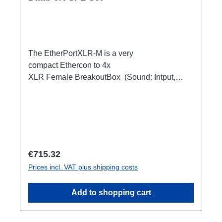
The EtherPortXLR-M is a very
compact Ethercon to 4x
XLR Female BreakoutBox (Sound: Intput,
DMX Output) for looping through.Ideal for
extending or distributing four symmetrical audio
signals via RJ45 as a multicore. e.g. stage
microphone, delay speakers, DJ deck
breakout, 1xEthercon In4 x XLR Male 1:1
(Sound: Input, DMX Output)1x Ethercon
Regular price:
€715.32
through out
Prices incl. VAT plus shipping costs
Add to shopping cart