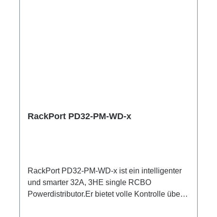
Anschlussleitunguser manual
RackPort PD32-PM-WD-x
RackPort PD32-PM-WD-x ist ein intelligenter
und smarter 32A, 3HE single RCBO
Powerdistributor.Er bietet volle Kontrolle über
Multimeter mit Anzeigen für alle Input und