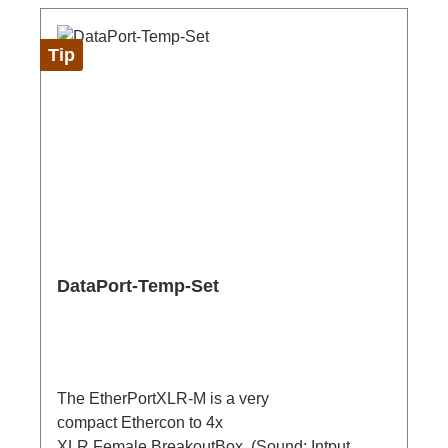
Tip
DataPort-Temp-Set
The EtherPortXLR-M is a very
compact Ethercon to 4x
XLR Female BreakoutBox (Sound: Intput,