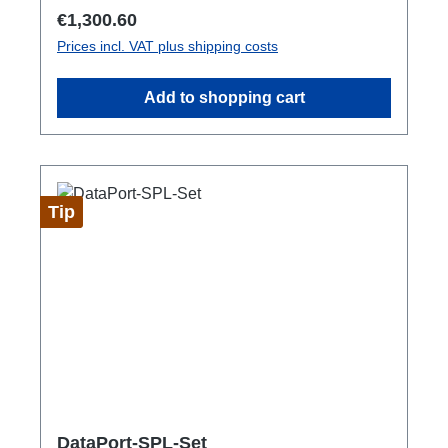
(Sound: Input, DMX Output)1x Ethercon
Regular price:
€1,300.60
through out
Prices incl. VAT plus shipping costs
Add to shopping cart
Tip
DataPort-SPL-Set