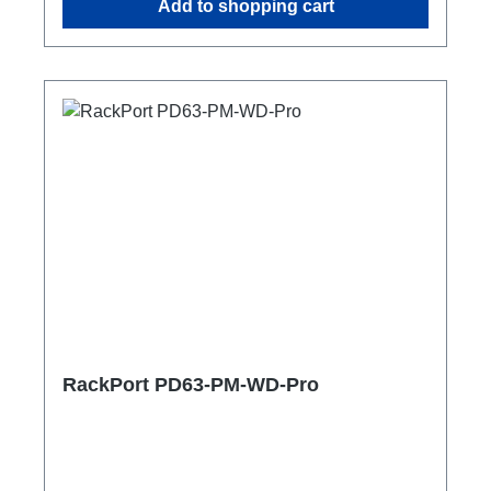
Add to shopping cart
C16A, 30mAAnzeige Spannung und Strom
Input 3Phasen Anzeige 4x Strom Output 3
Phasen 1x ShellyPro 3Em (Summe)1x PE
Anschluss M8 Optionen: CPOT (HAN GND) 1-
5 Smartmeter ShellyPro 3EM 1m
Anschlussleitunguser manual
RackPort PD63-PM-WD-Pro