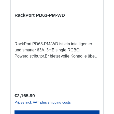
RackPort PD63-PM-WD
RackPort PD63-PM-WD ist ein intelligenter
und smarter 63A, 3HE single RCBO
Powerdistributor.Er bietet volle Kontrolle über
Multimeter mit Anzeigen für alle Input und
Output Er setzt auf hochwertige Bestückung,
damit nichts dem Zufall oder schlechter
Qualität überlassen bleibt, wie z.B. Automaten
von ABB: single RCBO (ABB C32A, 30mA,
B16/30mA), Original Neutrik, und PCE
Regular price:
€2,165.99
Steckverbinder 1x CEE63 In (Flansch)ABB
Prices incl. VAT plus shipping costs
Automaten2x CEE32 Out, je separater RCBO
C32A, 30mA 2x CEE16 Out, separater RCBO