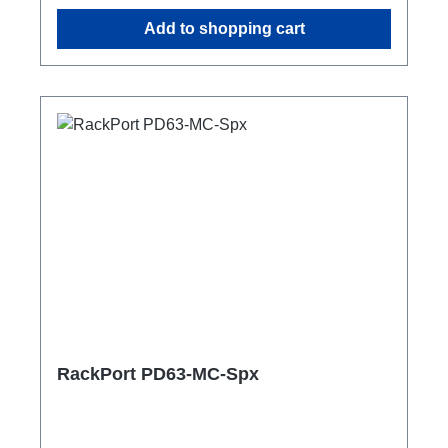
separater B16/30mA RCBO1x PE Anschluss
Add to shopping cart
M8 Optionen:CPOT (HAN GND)Smartmeter
ShellyPro 3EM1m Anschlussleitung user
manual
RackPort PD63-MC-Spx