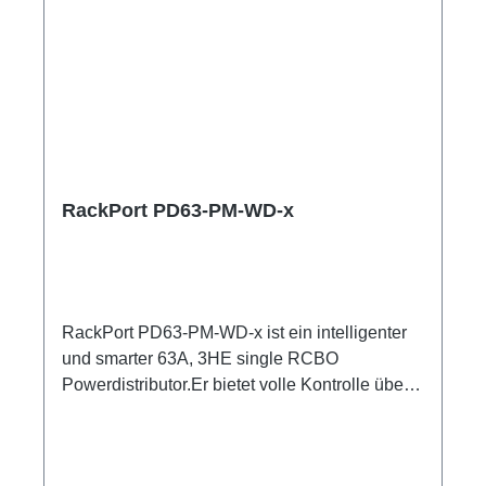
Spannung und Strom Input 3PhasenAnzeige
Strom 3x Output 3 Phasen1x Ethercon1x PE
Anschluss M8Webserver zum Monitoren und
KonfigurierenEthernet, Wi-Fi, MQTT, Bluetooth
Optionen:CPOT (HAN GND)3 Smartmeter
ShellyPro 3EM je Output1m Anschlussleitung
user manual
RackPort PD63-PM-WD-x
RackPort PD63-PM-WD-x ist ein intelligenter
und smarter 63A, 3HE single RCBO
Powerdistributor.Er bietet volle Kontrolle über
Multimeter mit Anzeigen für alle Input und
Output Er setzt auf hochwertige Bestückung,
damit nichts dem Zufall oder schlechter