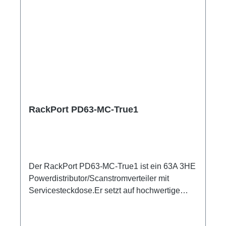
RackPort PD63-MC-True1
Der RackPort PD63-MC-True1 ist ein 63A 3HE
Powerdistributor/Scanstromverteiler mit
Servicesteckdose.Er setzt auf hochwertige
Bestückung, damit nichts dem Zufall oder
schlechter Qualität überlassen bleibt wie z.B.