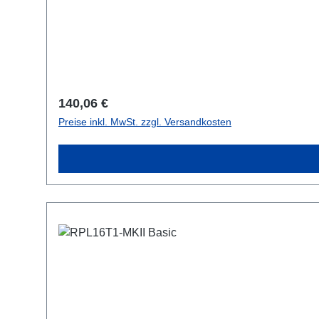
TrueOne-Out 1x CEE16-5p-Throug
Regulärer Preis:
140,06 €
Preise inkl. MwSt. zzgl. Versandkosten