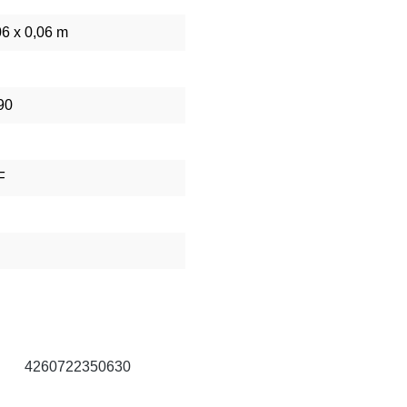
06 x 0,06 m
90
F
4260722350630