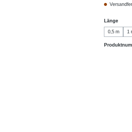
Versandfert
auswä
Länge
0,5 m
1 
Produktnum