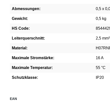
Abmessungen:
0,5 x 0,
Gewicht:
0,5 kg
HS Code:
854442
Leiterquerschnitt:
2,5 mm²
Material:
H07RN
Maximale Stromstärke:
16 A
Maximale Temperatur:
55 °C
Schutzklasse:
IP20
EAN