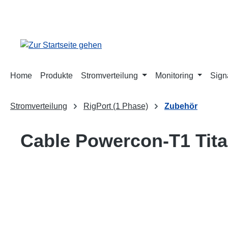
springen
Zur Hauptnavigation springen
Home
Produkte
Stromverteilung
Monitoring
Sign
Stromverteilung
RigPort (1 Phase)
Zubehör
Cable Powercon-T1 Tit
Bildergalerie überspringen