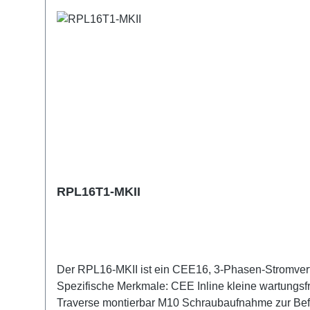
RPL16T1-MKII
Der RPL16-MKII ist ein CEE16, 3-Phasen-Stromvert
Spezifische Merkmale: CEE Inline kleine wartungsfreie on-Stage Stromverteilungen komplett schwarz für möglichst unauffällige Installation mit 2x RPL-Clamp50 in der
Traverse montierbar M10 Schraubaufnahme zur Befestigung von Coupler, Triggerclamps