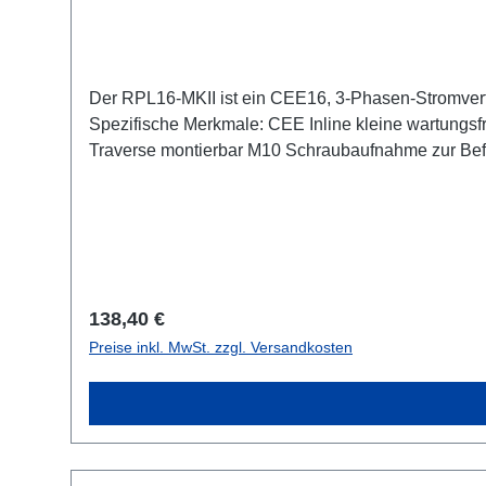
Der RPL16-MKII ist ein CEE16, 3-Phasen-Stromvert
Spezifische Merkmale: CEE Inline kleine wartungsfreie on-Stage Stromverteilungen komplett schwarz für möglichst unauffällige Installation mit 2x RPL-Clamp50 in der
Traverse montierbar M10 Schraubaufnahme zur Befestigung von Coupler, Triggerclamps
Powercon-Out 1x CEE16-5p-Th
Regulärer Preis:
138,40 €
Preise inkl. MwSt. zzgl. Versandkosten