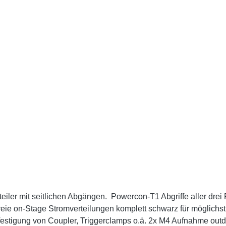
eiler mit seitlichen Abgängen. Powercon-T1 Abgriffe aller dr
 o.ä. 2x M4 Aufnahme outdoor-tauglich Anschlüsse: 1x CEE16-5p-In 3x