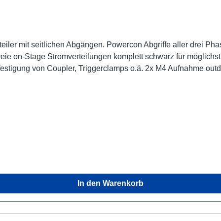
eiler mit seitlichen Abgängen. Powercon Abgriffe aller drei 
 o.ä. 2x M4 Aufnahme outdoor-tauglich Anschlüsse: 1x CEE16-5p-In 3x
rough Out Technische Daten:
In den Warenkorb