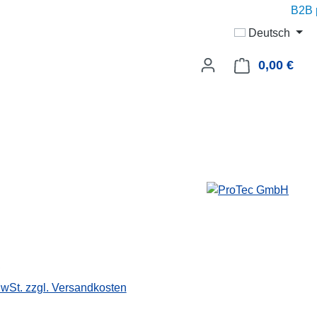
B2B pri
Deutsch
0,00 €
Ware
€
MwSt. zzgl. Versandkosten