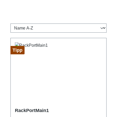
Tipp
RackPortMain1