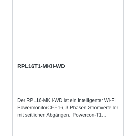
RPL16T1-MKII-WD
Der RPL16-MKII-WD ist ein Intelligenter Wi-Fi
PowermonitorCEE16, 3-Phasen-Stromverteiler
mit seitlichen Abgängen. Powercon-T1
Abgriffe aller drei Phasen. 16A CEE -->
Powercon-T1 BreakoutBox Spezifische