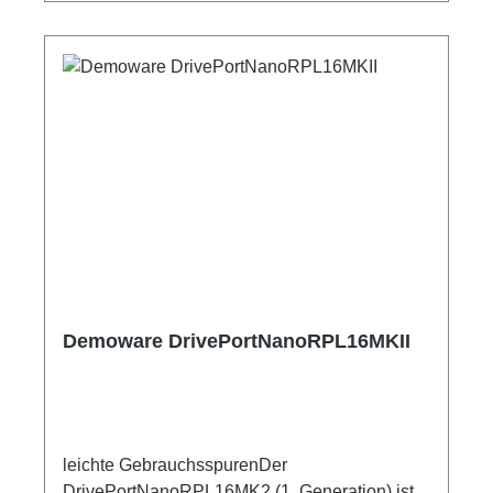
Demoware DrivePortNanoRPL16MKII
leichte GebrauchsspurenDer
DrivePortNanoRPL16MK2 (1. Generation) ist