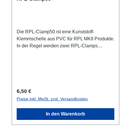
Die RPL-Clamp50 ist eine Kunststoff-
Klemmschelle aus PVC für RPL MKII Produkte.
In der Regel werden zwei RPL-Clamps
benötigt.Für die RPL-Serie, nicht für L1 Serie
Spezifische Merkmale: Farbe schwarz (RAL
9005) UV-stabilisiert nicht flammenausbreitend
M4 Schraube mit Schraubsicherung gegen
herausfallen Technische Daten:
Regulärer Preis:
6,50 €
Preise inkl. MwSt. zzgl. Versandkosten
In den Warenkorb