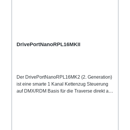
enthalten Anschlüsse: 1x CEE16-5p-In 1x
XLR5-in (DMX512) 1x CEE16-5p4p-Out (Load)
1x XLR5-out (DMX512) 1x CEE16-5p-Through
Out user manual Technische Daten:
DrivePortNanoRPL16MKII
Der DrivePortNanoRPL16MK2 (2. Generation)
ist eine smarte 1 Kanal Kettenzug Steuerung
auf DMX/RDM Basis für die Traverse direkt am
Zug. Spezifische Merkmale: 1 Kanal
DMX512/RDM Motorsteuerung Gehäuse
extrem robust und klein Safety im DMX Kabel
integriert (nur ein Kabel für DMX und Safety)
Stand-Alone oder integriert im RigPort System