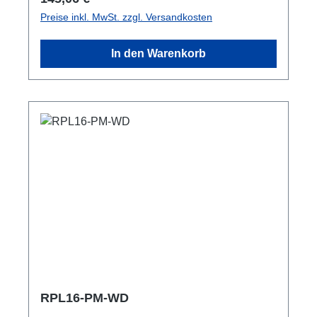
komplett schwarz für möglichst unauffällige
Preise inkl. MwSt. zzgl. Versandkosten
Installation mit RPL-Clamp50 in der Traverse
montierbar 1x M10, 2x M4 outdoor-tauglich
In den Warenkorb
Anschlüsse: 1x CEE16-5p-In 1x CEE16-5p-
Through Out Dokumentation: User-Manual
Technische Daten:
RPL16-PM-WD