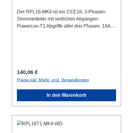
Der RPL16-MKII ist ein CEE16, 3-Phasen-
Stromverteiler mit seitlichen Abgängen.
Powercon-T1 Abgriffe aller drei Phasen. 16A
CEE --> Powercon-T1 BreakoutBox
Spezifische Merkmale: CEE Inline kleine
wartungsfreie on-Stage Stromverteilungen
komplett schwarz für möglichst unauffällige
Installation mit 2x RPL-Clamp50 in der
Traverse montierbar M10 Schraubaufnahme
Regulärer Preis:
140,06 €
zur Befestigung von Coupler, Triggerclamps
Preise inkl. MwSt. zzgl. Versandkosten
o.ä. 2x M4 Aufnahme outdoor-tauglich
Anschlüsse: 1x CEE16-5p-In 3x TrueOne-Out
In den Warenkorb
1x CEE16-5p-Through Out Technische Daten: