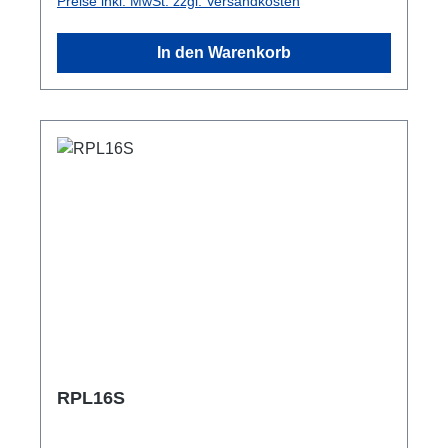
Preise inkl. MwSt. zzgl. Versandkosten
outdoor-tauglich Anschlüsse: 1x CEE16-5p-In
1x CEE16-5p-Out 1x CEE16-5p-Through Out
In den Warenkorb
Dokumentation: User-Manual Technische
Daten:
RPL16S