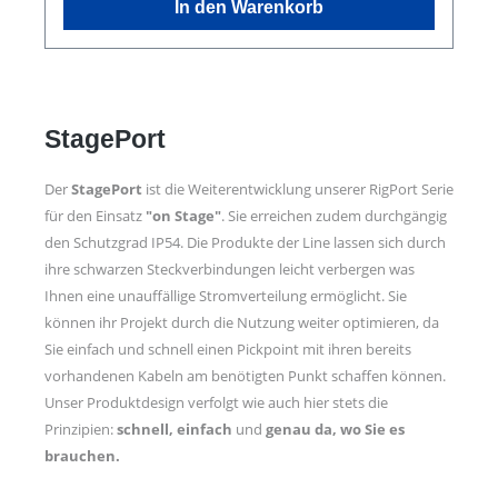
In den Warenkorb
1x CEE16-5p-Out 1x CEE32-5p-Through Out
Dokumentation: User-Manual Technische
Daten:
StagePort
Der
StagePort
ist die Weiterentwicklung unserer RigPort Serie
für den Einsatz
"on Stage"
. Sie erreichen zudem durchgängig
den Schutzgrad IP54. Die Produkte der Line lassen sich durch
ihre schwarzen Steckverbindungen leicht verbergen was
Ihnen eine unauffällige Stromverteilung ermöglicht. Sie
können ihr Projekt durch die Nutzung weiter optimieren, da
Sie einfach und schnell einen Pickpoint mit ihren bereits
vorhandenen Kabeln am benötigten Punkt schaffen können.
Unser Produktdesign verfolgt wie auch hier stets die
Prinzipien:
schnell,
einfach
und
genau da, wo Sie es
brauchen.