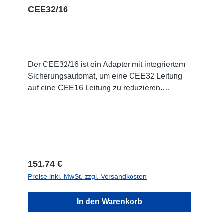
CEE32/16
Der CEE32/16 ist ein Adapter mit integriertem
Sicherungsautomat, um eine CEE32 Leitung
auf eine CEE16 Leitung zu reduzieren.
Leitungsschutzschalter 3P -C Charakter
Spezifische Merkmale: CEE Inline kleine
wartungsfreie on-Stage Stromverteilungen
komplett schwarz für möglichst unauffällige
Installation nicht mit RPL-Clamp50 in der
Traverse montierbar Anschlüsse: 1x CEE32-
Regulärer Preis:
151,74 €
5p-In 1x CEE16-5p-Out Technische Daten:
Preise inkl. MwSt. zzgl. Versandkosten
In den Warenkorb