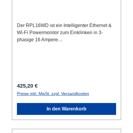
Der RPL16WD ist ein Intelligenter Ethernet &
Wi-Fi Powermonitor zum Einklinken in 3-
phasige 16 Ampere
Versorgungsstränge.Spannung/Strom -
Anzeige zum Einschleifen in 3-phasige
VersorgungssträngeSpezifische
Merkmale:Messung aller 3x
AußenleiterWatchDog Funktion bei
GrenzwertenLeistungsmessung auf jedem
Regulärer Preis:
425,20 €
KanalWebserver zum Monitoren und
Preise inkl. MwSt. zzgl. Versandkosten
KonfigurierenEthernet, Wi-Fi, MQTT,
Bluetooth...Leistungsmessung mit
In den Warenkorb
DatenspeicherungIntelligente Zeitpläne,
Skripting, Webhooks3x Digitalanzeige
Voltmeter Amperemeter, blau für jede
PhaseSpannungsmessbereich: 60 V bis 500 V,