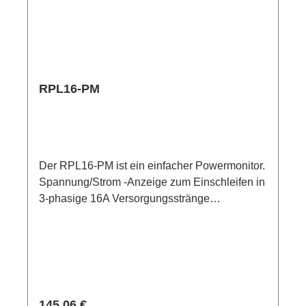
RPL16-PM
Der RPL16-PM ist ein einfacher Powermonitor.
Spannung/Strom -Anzeige zum Einschleifen in
3-phasige 16A Versorgungsstränge
Spezifische Merkmale: Digitalanzeige
Voltmeter Amperemeter, blau
Spannungsmessbereich: 60 V bis 500 V,
Messgenauigkeit ‎±1 Strommessung: 0 bis 100
A, Messgenauigkeit ±1 CEE Inline kleine
wartungsfreie on-Stage Stromverteilungen
Regulärer Preis:
145,06 €