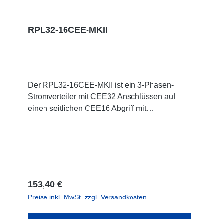
RPL32-16CEE-MKII
Der RPL32-16CEE-MKII ist ein 3-Phasen-
Stromverteiler mit CEE32 Anschlüssen auf
einen seitlichen CEE16 Abgriff mit
selbstrückstellender 16A Sicherung. 32A CEE -
-> 16A CEE BreakoutBox Spezifische
Merkmale: CEE Inline kleine wartungsfreie on-
Stage Stromverteilungen komplett schwarz für
möglichst unauffällige Installation mit 2x RPL-
Clamp50 in der Traverse montierbar M10
Regulärer Preis:
153,40 €
Schraubaufnahme zur Befestigung von
Preise inkl. MwSt. zzgl. Versandkosten
Coupler, Triggerclamps o.ä. 2x M4 Aufnahme
outdoor-tauglich Anschlüsse: 1x CEE32-5p-In