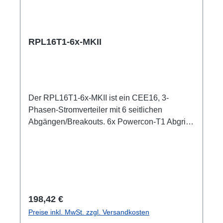
RPL16T1-6x-MKII
Der RPL16T1-6x-MKII ist ein CEE16, 3-
Phasen-Stromverteiler mit 6 seitlichen
Abgängen/Breakouts. 6x Powercon-T1 Abgriffe
aller drei Phasen. 16A CEE --> Powercon-
T1 BreakoutBox Spezifische Merkmale: CEE
Inline kleine wartungsfreie on-Stage
Stromverteilungen komplett schwarz für
möglichst unauffällige Installation mit 2x RPL-
Clamp50 in der Traverse montierbar M10
Regulärer Preis:
198,42 €
Schraubaufnahme zur Befestigung von
Preise inkl. MwSt. zzgl. Versandkosten
Coupler, Triggerclamps o.ä. 2x M4 Aufnahme