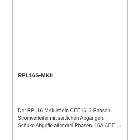
Schuko-Out 1x CEE16-5p-Through Out
Technische Daten:
RPL16S-MKII
Der RPL16-MKII ist ein CEE16, 3-Phasen-
Stromverteiler mit seitlichen Abgängen.
Schuko Abgriffe aller drei Phasen. 16A CEE --
>Schuko BreakoutBox Spezifische Merkmale: