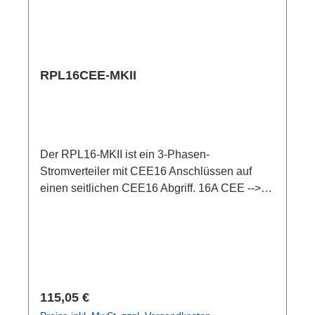
RPL16CEE-MKII
Der RPL16-MKII ist ein 3-Phasen-
Stromverteiler mit CEE16 Anschlüssen auf
einen seitlichen CEE16 Abgriff. 16A CEE -->
16A CEE BreakoutBox Spezifische Merkmale:
CEE Inline kleine wartungsfreie on-Stage
Stromverteilungen komplett schwarz für
möglichst unauffällige Installation mit 2xRPL-
Clamp50 in der Traverse montierbar M10
Schraubaufnahme zur Befestigung von
Regulärer Preis:
115,05 €
Coupler, Triggerclamps o.ä. 2x M4 Aufnahme