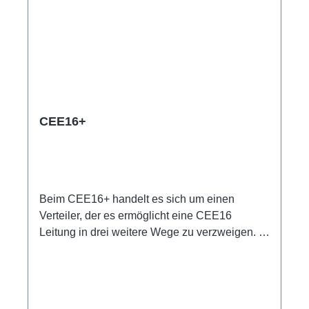
CEE16+
Beim CEE16+ handelt es sich um einen
Verteiler, der es ermöglicht eine CEE16
Leitung in drei weitere Wege zu verzweigen. In
Kombination mit den StagePort16 Produkten
kann so schnell eine Stromverteilung z. B. für
Bühnen geschaffen werden. Spezifische
Merkmale: CEE Inline kleine wartungsfreie on-