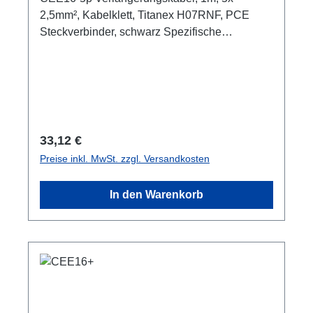
2,5mm², Kabelklett, Titanex H07RNF, PCE
Steckverbinder, schwarz Spezifische
Merkmale: PCE Shark 2,5mm² Titanex Kabel
Kabelklett transparenter offener
Schrumpfschlauch Anschlüsse: 1x CEE16-5p-
In 1x CEE16-5p-Out Technische Daten:
Regulärer Preis:
33,12 €
Preise inkl. MwSt. zzgl. Versandkosten
In den Warenkorb