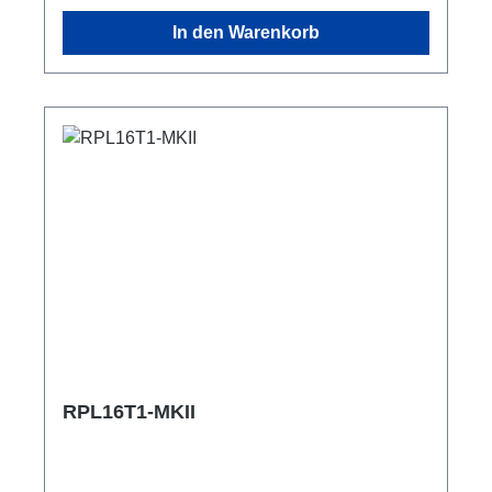
Outdoor-tauglich Anschlüsse: 1x CEE16-5p-In
In den Warenkorb
6x TrueOne-Out (2x je Phase) 1x CEE16-5p-
Through Out Technische Daten:
RPL16T1-MKII