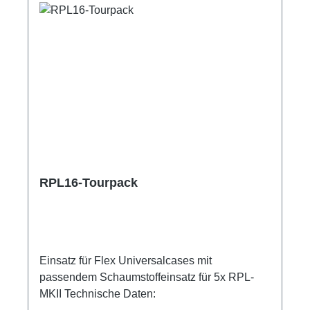
Messgenauigkeit ‎±1Strommessung: 0 bis 100
A, Messgenauigkeit ±1mit 2x RigPort RPL-
Clamps schnell und einfach montierbar1x M10,
2x M4Shelly Pro 3EMAnschlüsse:1x CEE16-
5p-In1x CEE16-5p-Through Out1x
EtherconDokumentation:user manual
Technische Daten:
RPL16-Tourpack
Einsatz für Flex Universalcases mit
passendem Schaumstoffeinsatz für 5x RPL-
MKII Technische Daten: