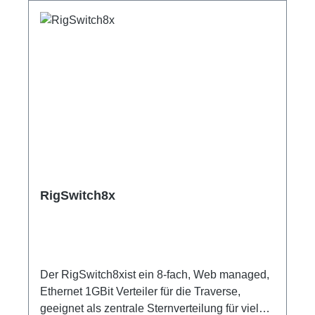
DatenfunktionenAnschlüsse und
AusstattungSchnittstelle für Sensor- und
MessdatenGeeignet für WatchDog- und
SmartVT-AnbindungenKombinierbar mit
passenden DataPort-Sensor-Sets
RigSwitch8x
Der RigSwitch8xist ein 8-fach, Web managed,
Ethernet 1GBit Verteiler für die Traverse,
geeignet als zentrale Sternverteilung für viele