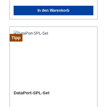
Konstruktionen.Kann Messwerte in offene
Monitoring-, WatchDog- und SmartVT-
In den Warenkorb
Strukturen einbinden.Typische
AnwendungenWindmonitoring bei Outdoor-
ProduktionenÜberwachung von Bühnen-,
Traversen- und
InstallationsbereichenNachrüstung von
Tipp
Messfunktionen in bestehenden
SetupsEinbindung in IoT-basierte
SystemübersichtenAnschlüsse und
AusstattungDataPort inklusive passender
WindsensorikFür DataPort-gestützte Mess-
und Monitoring-AnwendungenGeeignet für
professionelle Veranstaltungs- und
Installationsumgebungen
DataPort-SPL-Set