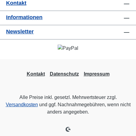
Kontakt
InstallationsbereichenNachrüstung von
Messfunktionen in bestehenden
Informationen
SetupsEinbindung in IoT-basierte
SystemübersichtenAnschlüsse und
Newsletter
AusstattungDataPort inklusive passender
SPL-/PegelsensorikFür DataPort-gestützte
Mess- und Monitoring-AnwendungenGeeignet
für professionelle Veranstaltungs- und
Installationsumgebungen
Kontakt
Datenschutz
Impressum
Alle Preise inkl. gesetzl. Mehrwertsteuer zzgl.
Versandkosten
und ggf. Nachnahmegebühren, wenn nicht
anders angegeben.