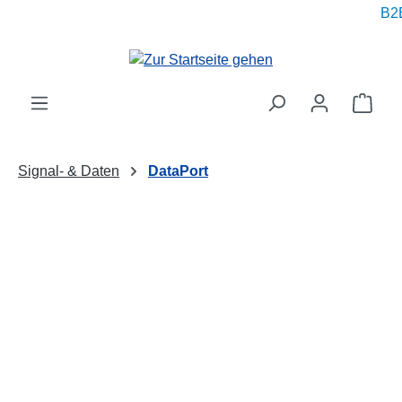
B2B 
alt springen
Ware
Signal- & Daten
DataPort