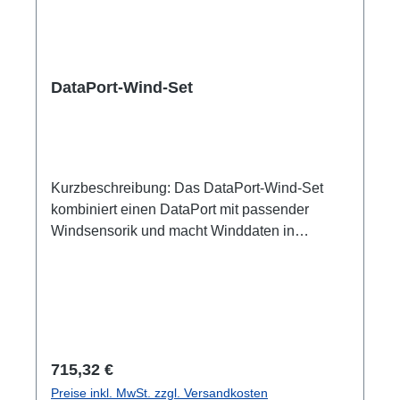
TemperatursensorikFür DataPort-gestützte
Mess- und Monitoring-AnwendungenGeeignet
für professionelle Veranstaltungs- und
Installationsumgebungen
DataPort-Wind-Set
Kurzbeschreibung: Das DataPort-Wind-Set
kombiniert einen DataPort mit passender
Windsensorik und macht Winddaten in
RigPort-, WatchDog- und SmartVT-
Anwendungen nutzbar.VorteileKomplettes Set
aus DataPort und passender Sensorik für
Windmonitoring.Ergänzt bestehende Setups
um konkrete Winddaten statt nur um eine
Schnittstelle.Unterstützt die Beobachtung von
Regulärer Preis:
715,32 €
Außenbereichen, Bühnen und temporären
Preise inkl. MwSt. zzgl. Versandkosten