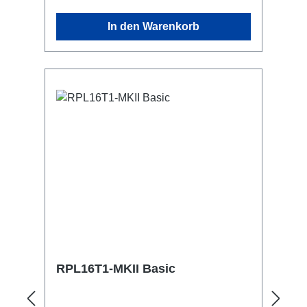
Coupler, Triggerclamps o.ä. 2x M4
In den Warenkorb
Aufnahme outdoor-tauglich Anschlüsse:
1x CEE16-5p-In 3x TrueOne-Out 1x
CEE16-5p-Through Out Technische
Daten:
RPL16T1-MKII Basic