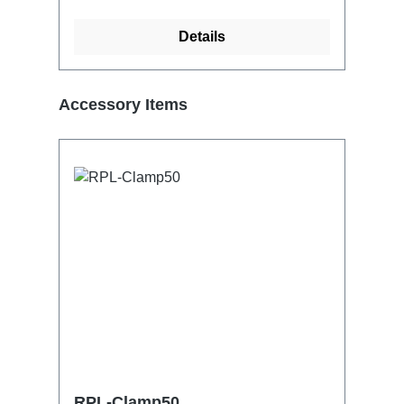
Details
Produktgalerie überspringen
Accessory Items
RPL-Clamp50