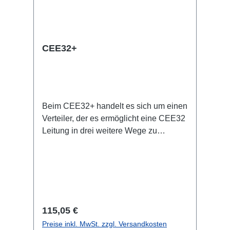
CEE16-5p-Through Out Technische
Daten:
CEE32+
Beim CEE32+ handelt es sich um einen
Verteiler, der es ermöglicht eine CEE32
Leitung in drei weitere Wege zu
verzweigen. In Kombination mit den
StagePort32 Produkten kann so schnell
eine Stromverteilung z. B. für Bühnen
geschaffen werden. Spezifische
Merkmale: CEE Inline kleine
wartungsfreie on-Stage
Regulärer Preis:
115,05 €
Stromverteilungen komplett schwarz für
Preise inkl. MwSt. zzgl. Versandkosten
möglichst unauffällige Installation nicht