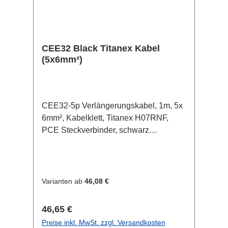
CEE32 Black Titanex Kabel
(5x6mm²)
CEE32-5p Verlängerungskabel, 1m, 5x
6mm², Kabelklett, Titanex H07RNF,
PCE Steckverbinder, schwarz
Spezifische Merkmale: Neutrik
Powercon 1.5mm² Titanex Kabel
Kabelklett transparenter offener
Schrumpfschlauch Anschlüsse: 1x
Varianten ab
46,08 €
CEE32-5p-In 1x CEE32-5p-Out
Technische Daten:
Regulärer Preis:
46,65 €
Preise inkl. MwSt. zzgl. Versandkosten