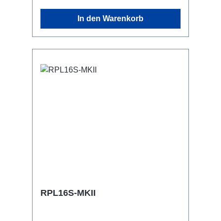
Coupler, Triggerclamps o.ä. 2x M4
In den Warenkorb
Aufnahme outdoor-tauglich Anschlüsse:
1x CEE16-5p-In 3x Powercon-Out 1x
CEE16-5p-Through Out Technische
Daten:
RPL16S-MKII