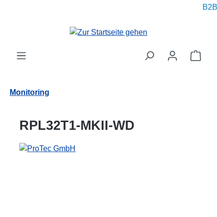
B2B p
alt springen
Ware
Monitoring
RPL32T1-MKII-WD
Bildergalerie überspringen