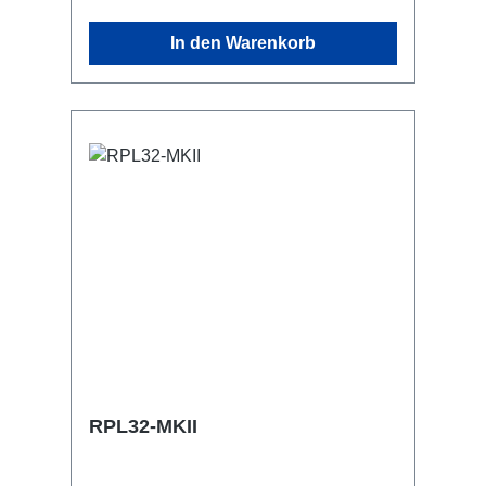
mit RPL-Clamp50 in der Traverse
In den Warenkorb
montierbar Anschlüsse: 1x CEE32-5p-
In 3x CEE32-5p-Out Technische Daten:
RPL32-MKII