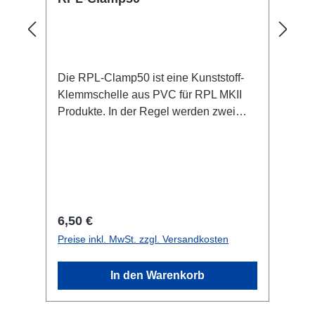
Die RPL-Clamp50 ist eine Kunststoff-
Klemmschelle aus PVC für RPL MKII
Produkte. In der Regel werden zwei
RPL-Clamps benötigt.Für die RPL-
Serie, nicht für L1 Serie Spezifische
Merkmale: Farbe schwarz (RAL 9005)
UV-stabilisiert nicht
flammenausbreitend M4 Schraube mit
Schraubsicherung gegen herausfallen
Regulärer Preis:
6,50 €
Technische Daten:
Preise inkl. MwSt. zzgl. Versandkosten
In den Warenkorb