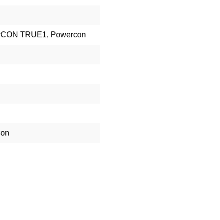
erCON TRUE1, Powercon
con