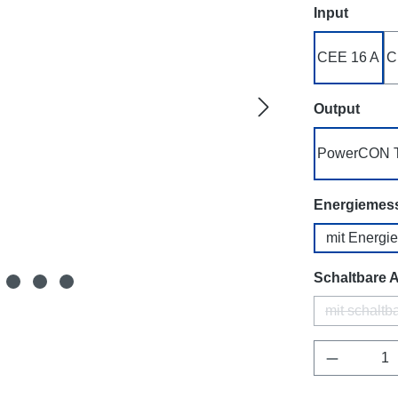
auswäh
Input
CEE 16 A
C
ausw
Output
PowerCON 
Energiemes
mit Energi
Schaltbare 
mit schalt
Produkt 