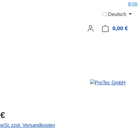
B2B p
Deutsch
0,00 €
Ware
 €
MwSt. zzgl. Versandkosten