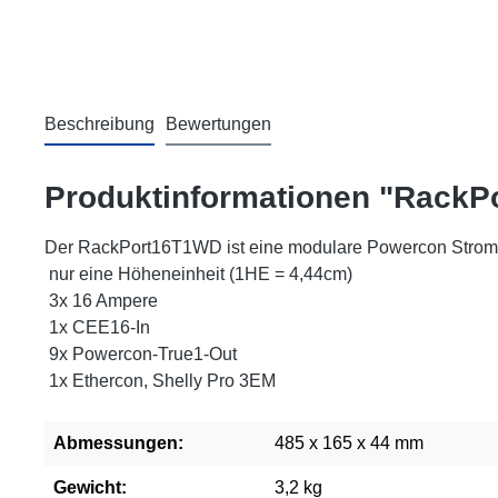
Beschreibung
Bewertungen
Produktinformationen "RackP
Der RackPort16T1WD ist eine modulare Powercon Strom-Ve
nur eine Höheneinheit (1HE = 4,44cm)
3x 16 Ampere
1x CEE16-In
9x Powercon-True1-Out
1x Ethercon, Shelly Pro 3EM
Abmessungen:
485 x 165 x 44 mm
Gewicht:
3,2 kg