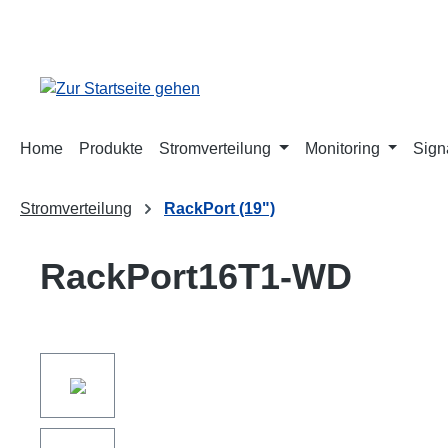
springen
Zur Hauptnavigation springen
Home
Produkte
Stromverteilung
Monitoring
Sign
Stromverteilung
RackPort (19")
RackPort16T1-WD
Bildergalerie überspringen