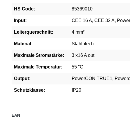
HS Code:
85369010
Input:
CEE 16 A, CEE 32 A, Pow
Leiterquerschnitt:
4 mm²
Material:
Stahlblech
Maximale Stromstärke:
3 x16 A out
Maximale Temperatur:
55 °C
Output:
PowerCON TRUE1, Power
Schutzklasse:
IP20
EAN