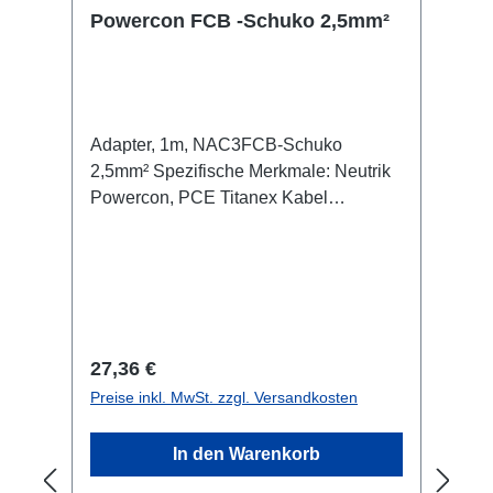
Powercon FCB -Schuko 2,5mm²
Adapter, 1m, NAC3FCB-Schuko
2,5mm² Spezifische Merkmale: Neutrik
Powercon, PCE Titanex Kabel
Kabelklett Anschlüsse: 1x Powercon-In
(m/wh) 1x Schuko-Out (f) Technische
Daten:
Regulärer Preis:
27,36 €
Preise inkl. MwSt. zzgl. Versandkosten
In den Warenkorb