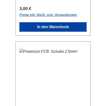
Sekundärsicherung bedarf! nicht
kompatibel mit L1S4-LinieInfo:Pro
Regulärer Preis:
3,00 €
Artikel aus der L1 Reihe werden 2
Preise inkl. MwSt. zzgl. Versandkosten
RigPort Clamps benötigt! Technische
Daten:
In den Warenkorb