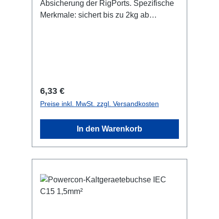
Absicherung der RigPorts. Spezifische
Merkmale: sichert bis zu 2kg ab
600x1.5mm silber Anschlüsse: 1x
Kausche / 1x Adapter RigPort
Technische Daten:
Regulärer Preis:
6,33 €
Preise inkl. MwSt. zzgl. Versandkosten
In den Warenkorb