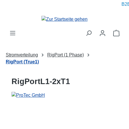
B2B 
alt springen
Ware
Stromverteilung
RigPort (1 Phase)
RigPort (True1)
RigPortL1-2xT1
Bildergalerie überspringen