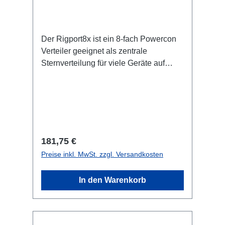
Der Rigport8x ist ein 8-fach Powercon
Verteiler geeignet als zentrale
Sternverteilung für viele Geräte auf
naheliegendem Raum. Spezifische
Merkmale: dezentes Design sehr
stabiles Metallgehäuse sichere und
feste Verriegelungen variabel
positionierbar in der Traverse M10
Schraubaufnahme zur Befestigung von
Regulärer Preis:
181,75 €
Coupler, Triggerclamps o.ä. schnelle
Preise inkl. MwSt. zzgl. Versandkosten
Verkabelung ermöglicht gut
kombinierbar RigPort Safety zur
In den Warenkorb
Sekundärsicherung verfügbar
Anschlüsse: 1x Powercon-In 8x
Powercon-Out 1x Powercon-Through
Out Technische Daten: