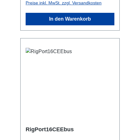
Preise inkl. MwSt. zzgl. Versandkosten
geringerer Schleifenwiderstand, da
geringste Anzahl Steckverbindungen
In den Warenkorb
stark verkürzte Aufbauzeiten
Kundenspezifische Konfigurationen
möglich Anschlüsse: 1x Powercon-In
11x Powercon-Out (5x L1) 1x
Powercon(white)-Through Out
Technische Daten:
RigPort16CEEbus