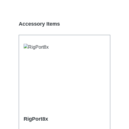
Produktgalerie überspringen
Accessory Items
RigPort8x