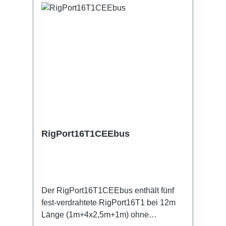
Traversen im Dolly [CEE-0,5m-Rigport-
1m-Rigport-1m-Rigport-0,5m-CEE]
Anschlüsse: 1x CEE16-5p-In 15x
Powercon-Out (5x Rigport16) 1x
CEE16-5p-Through Out Technische
Daten:
RigPort16T1CEEbus
Der RigPort16T1CEEbus enthält fünf
fest-verdrahtete RigPort16T1 bei 12m
Länge (1m+4x2,5m+1m) ohne