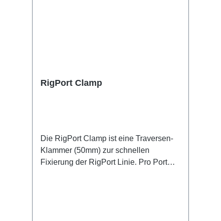
RigPort Clamp
Die RigPort Clamp ist eine Traversen-
Klammer (50mm) zur schnellen
Fixierung der RigPort Linie. Pro Port
sind zwei Klammern notwendig.
Achtung: es handelt sich dabei um kein
Anschlagmittel, weshalb es
gegebenenfalls einer