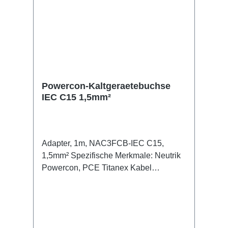
Powercon-Kaltgeraetebuchse
IEC C15 1,5mm²
Adapter, 1m, NAC3FCB-IEC C15,
1,5mm² Spezifische Merkmale: Neutrik
Powercon, PCE Titanex Kabel
Kabelklett Anschlüsse: 1x Powercon-In
(m/wh) 1x IEC C60350 C15(A)-Out (f)
Technische Daten: