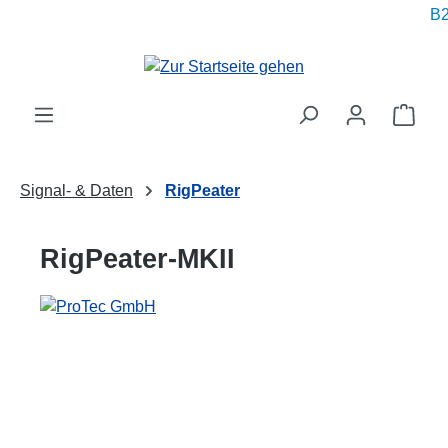
B2
alt springen
Ware
Signal- & Daten
RigPeater
RigPeater-MKII
Bildergalerie überspringen