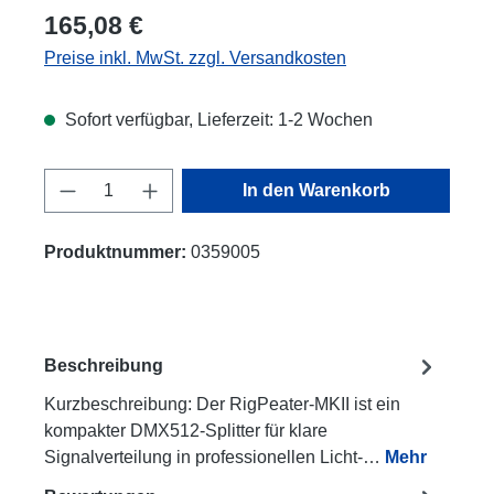
165,08 €
Preise inkl. MwSt. zzgl. Versandkosten
Sofort verfügbar, Lieferzeit: 1-2 Wochen
Produkt Anzahl: Gib den gewünschten Wert
In den Warenkorb
Produktnummer:
0359005
Beschreibung
Kurzbeschreibung: Der RigPeater-MKII ist ein
kompakter DMX512-Splitter für klare
Signalverteilung in professionellen Licht-…
Mehr