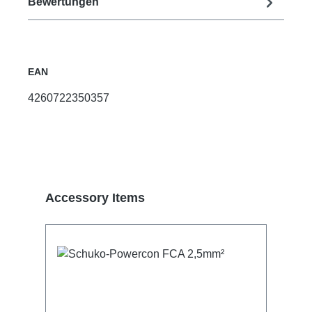
Bewertungen
EAN
4260722350357
Produktgalerie überspringen
Accessory Items