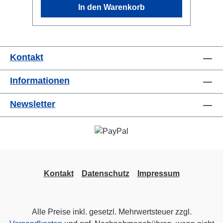
In den Warenkorb
Infrastrukturen.Typische
AnwendungenDMX-Verteilung für Licht-
und EffekttechnikProfessionelle Setups
mit mehreren DMX-AbgängenTouring,
Kontakt
Theater, Messebau und
FestinstallationAnschlüsse und
Informationen
AusstattungXLR-Anschlüsse für
professionelle DMX-SetupsGalvanisch
Newsletter
getrennte SignalwegeKompakte
Bauform für Montage direkt am
Einsatzort
Kontakt
Datenschutz
Impressum
Alle Preise inkl. gesetzl. Mehrwertsteuer zzgl.