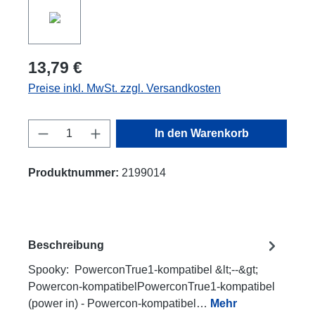
13,79 €
Preise inkl. MwSt. zzgl. Versandkosten
Produkt Anzahl: Gib den gewünschten Wert
In den Warenkorb
Produktnummer:
2199014
Beschreibung
Spooky: PowerconTrue1-kompatibel &lt;--&gt;
Powercon-kompatibelPowerconTrue1-kompatibel
(power in) - Powercon-kompatibel…
Mehr