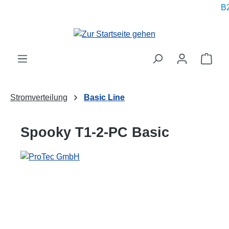
B2
alt springen
Ware
Stromverteilung
Basic Line
Spooky T1-2-PC Basic
Bildergalerie überspringen