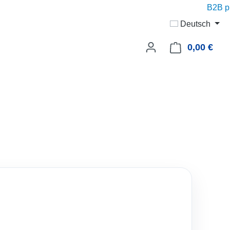
B2B pric
Deutsch
0,00 €
Ware