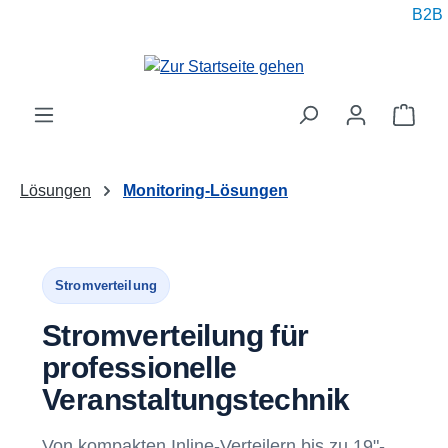
B2B pr
alt springen
Ware
Lösungen
Monitoring-Lösungen
Stromverteilung
Stromverteilung für
professionelle
Veranstaltungstechnik
Von kompakten Inline-Verteilern bis zu 19"-