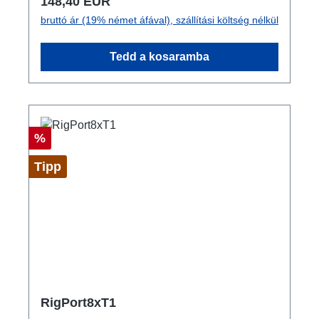
Normál ár:
148,40 EUR
NAC3FPX-TOP-WOT - Breakout 1x
bruttó ár (19% német áfával), szállítási költség nélkül
powerCON TRUE1 NAC3FPX-TOP - Through
Out Műszaki adatok:
Tedd a kosaramba
Kedvezmény
%
Tipp
RigPort8xT1