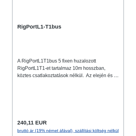
RigPortL1-T1bus
A RigPortL1T1bus 5 fixen huzalozott
RigPortL1T1-et tartalmaz 10m hosszban,
köztes csatlakoztatások nélkül. Az elején és a
végén egy-egy integrált powerCON TRUE1
csatlakozó van. Jellemzők: eredeti powerCON
TRUE1 csatlakozókH07RN-F Titanex
kábelfixen előszerelt rendszer RigPort
alapokon RigPort bilincsekkel együtt szállítva,
a traverzre történő gyors rögzítéshez nagy
Normál ár:
240,11 EUR
árelőny a moduláris felépítéssel szemben -
bruttó ár (19% német áfával), szállítási költség nélkül
akár 70%! alacsony átmeneti ellenállás a