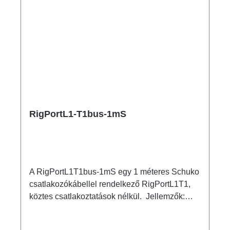
RigPortL1-T1bus-1mS
A RigPortL1T1bus-1mS egy 1 méteres Schuko
csatlakozókábellel rendelkező RigPortL1T1,
köztes csatlakoztatások nélkül. Jellemzők:
eredeti powerCON TRUE1
csatlakozókH07RN-F Titanex kábelfixen