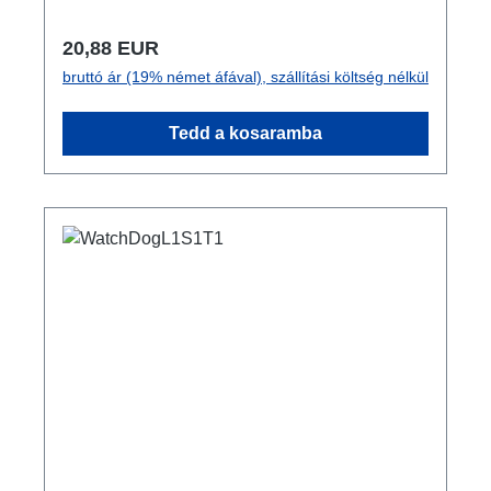
Normál ár:
20,88 EUR
bruttó ár (19% német áfával), szállítási költség nélkül
Tedd a kosaramba