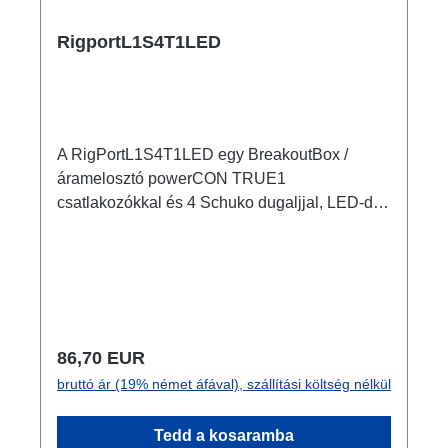
RigportL1S4T1LED
A RigPortL1S4T1LED egy BreakoutBox /
áramelosztó powerCON TRUE1
csatlakozókkal és 4 Schuko dugaljjal, LED-del.
Jellemzők: eredeti powerCON
csatlakozókelőszerelt rendszer RigPort
alapokonRigPort bilinccsel nem lehet rögzíteni
4 furat a fix rögzítéshez gumifedél a powerCON
TRUE1 Out csatlakozón kültéren használható
nem csak a rendezvénytechnika számára
Normál ár:
86,70 EUR
alkalmas, hanem rendezett, feltűnésmentes,
bruttó ár (19% német áfával), szállítási költség nélkül
szabadon bővíthető elosztóként irodák vagy
konferencia termek számára is Csatlakozók: 1x
Tedd a kosaramba
powerCON TRUE1 NAC3MPX-TOP - In 4x