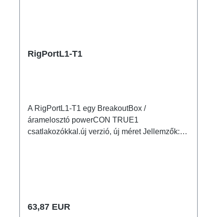
RigPortL1-T1
A RigPortL1-T1 egy BreakoutBox /
áramelosztó powerCON TRUE1
csatlakozókkal.új verzió, új méret Jellemzők:
eredeti powerCON TRUE1 csatlakozókdiszkrét
kialakítás, ezáltal kicsi és könnyű megbízható
és tartós reteszelés formastabil ház ütésálló
műanyagból RigPort bilincsek segítségével
gyorsan és egyszerűen rögzíthető variálható
poziciónálhatóság a traverzen jól
Normál ár:
63,87 EUR
kombinálható opcionálisan RigPort Safety