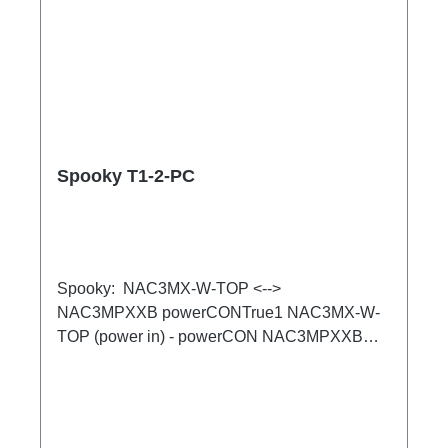
Spooky T1-2-PC
Spooky: NAC3MX-W-TOP <-->
NAC3MPXXB powerCONTrue1 NAC3MX-W-
TOP (power in) - powerCON NAC3MPXXB
(power out), Adapter für
Kabelverlängerungen. Unter Last steckbar bei
Verwendung von Kabeln mit NAC3FXXA/B.