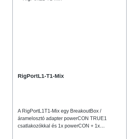
RigPortL1-T1-Mix
A RigPortL1T1-Mix egy BreakoutBox /
áramelosztó adapter powerCON TRUE1
csatlakozókkal és 1x powerCON + 1x
powerCON TRUE1 oldalsó kimenetekkel.