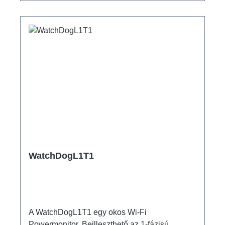
WatchDogL1T1
A WatchDogL1T1 egy okos Wi-Fi
Powermonitor. Beilleszthető az 1-fázisú