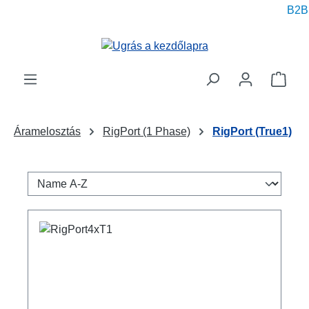
B2B p
 tartalomra
A be
Áramelosztás
RigPort (1 Phase)
RigPort (True1)