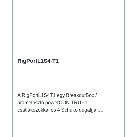
RigPortL1S4-T1
A RigPortL1S4T1 egy BreakoutBox /
áramelosztó powerCON TRUE1
csatlakozókkal és 4 Schuko dugaljjal.
Jellemzők: eredeti powerCON
csatlakozókelőszerelt rendszer RigPort
alapokonRigPort bilinccsel nem lehet rögzíteni