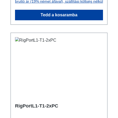
bruttó ár (19% német áfával), szállítási költség nélkül
kapható hozzá a másodlagos biztosításhoz
Csatlakozók: 1x powerCON TRUE1
Tedd a kosaramba
NAC3MPX-TOP - In 2x powerCON TRUE1
NAC3FPX-TOP - Breakout 1x powerCON
TRUE1 NAC3FPX-TOP - Through Out
Műszaki adatok:
RigPortL1-T1-2xPC