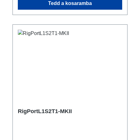
Tedd a kosaramba
powerCON TRUE1 NAC3MPX-TOP - In 1x
Schuko - Breakout 1x powerCON TRUE1
NAC3FPX-TOP - Through Out Műszaki
adatok:
RigPortL1S2T1-MKII