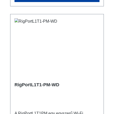
Schuko - Breakout 1x powerCON TRUE1
NAC3FPX-TOP - Through Out Műszaki
adatok:
RigPortL1T1-PM-WD
A RigPortL1T1PM egy egyszerű Wi-Fi