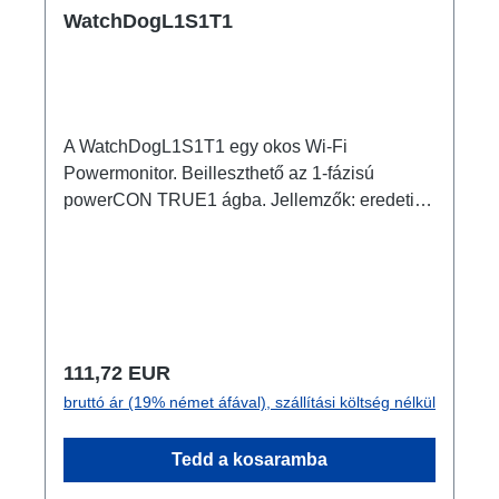
WatchDogL1S1T1
A WatchDogL1S1T1 egy okos Wi-Fi
Powermonitor. Beilleszthető az 1-fázisú
powerCON TRUE1 ágba. Jellemzők: eredeti
powerCON TRUE1 csatlakozók2
programozható 16A kimenet (WatchDog
funkció határértékeknél) teljesítménymérés
mindkét csatornán webserver monitorozáshoz
és konfiguráláshoz Wi-Fi, MQTT, Bluetooth...
teljesítménymérés adatmentéssel intelligens
Normál ár:
111,72 EUR
időtervek, szkriptelés, webhookShelly Plus
bruttó ár (19% német áfával), szállítási költség nélkül
2PM Csatlakozók: 1x powerCON TRUE1
NAC3MPX-TOP - In 1x Schuko - Breakout 1x
Tedd a kosaramba
powerCON TRUE1 NAC3FPX-TOP - Through
Out Műszaki adatok: