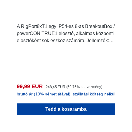
A RigPort8xT1 egy IP54-es 8-as BreakoutBox /
powerCON TRUE1 elosztó, alkalmas központi
elosztóként sok eszköz számára. Jellemzők:
eredeti powerCON TRUE1 csatlakozókdiszkrét
kialakítás nagyon stabil outdoor
fémházmegbízható és tartós reteszelésM10
rögzítési pont coupler, triggerclamp...
rögzítéséhez2x M4 rögzítési pontjól
kombinálható opcionálisan RigPort Safety
Eladási ár:
Normál ár:
99,99 EUR
248,45 EUR
(59.75% kedvezmény)
kapható hozzá a másodlagos biztosításhoz
bruttó ár (19% német áfával), szállítási költség nélkül
Csatlakozók: 1x powerCON TRUE1
NAC3MPX-TOP - In 8x powerCON TRUE1
Tedd a kosaramba
NAC3FPX-TOP-WOT - Breakout 1x
powerCON TRUE1 NAC3FPX-TOP - Through
Out Műszaki adatok: