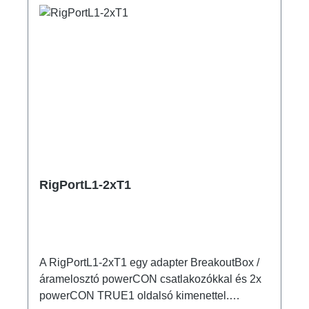
RigPortL1-2xT1
A RigPortL1-2xT1 egy adapter BreakoutBox /
áramelosztó powerCON csatlakozókkal és 2x
powerCON TRUE1 oldalsó kimenettel.