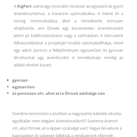
A
RigPort
széria egy innovatív rendszer az egyszerű és gyors
áramelosztáshoz, a traverzre optimalizálva. A méret és a
tömeg minimalizálása által a termékeink könnyen
elrejthetők, ami Önnek egy észrevételen áramelosztást
jelent pl. kiállítóstandokon vagy a színházban.
A bilincseink
felhasználásával a projektjét tovább optimalizálhatja, mivel
egy adott ponton a felépítményen egyszerűen és gyorsan
létrehozhat egy áramforrást. A termékdizájn mindig az
alábbi elveket követi:
gyorsan
egyszerűen
és pontosan ott, ahol arra Önnek szüksége van
Szeretne lemondani a jövőben a nagyszámú kábelek okozta,
egyáltalán nem elegáns áramelosztásról? Szeretne áramot
ott, ahol Önnek arra éppen szüksége van? Vegye fel velünk a
kapcsolatot és szívesen kifejtjük a rendszerünk előnyeit!