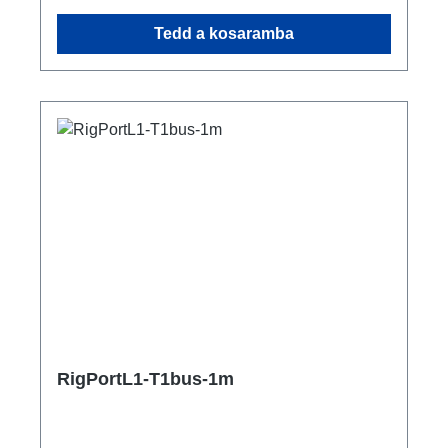
csekély számú csatlakoztatás miatt jelentősen
Tedd a kosaramba
rövidebb felépítési idő vevőspecifikus
konfiguráció lehetséges Csatlakozók: 1x
powerCON TRUE1 NAC3MPX-TOP - In 10x
powerCON TRUE1 NAC3FPX-TOP - Breakout
(5x L1T1) 1x powerCON TRUE1 NAC3FPX-
TOP - Through Out Műszaki adatok:
RigPortL1-T1bus-1m