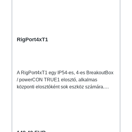
RigPort4xT1
A RigPort4xT1 egy IP54-es, 4-es BreakoutBox
/ powerCON TRUE1 elosztó, alkalmas
központi elosztóként sok eszköz számára.
Jellemzők: eredeti powerCON TRUE1
csatlakozókdiszkrét kialakítás nagyon stabil
outdoor fémházM10 rögzítési pont coupler,
triggerclamp... rögzítéséhez2x M4 rögzítési
pont Csatlakozók: 1x powerCON TRUE1
NAC3MPX-TOP - In 4x powerCON TRUE1