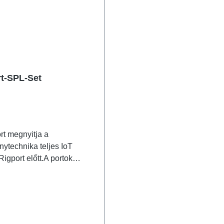
t-SPL-Set
t megnyitja a
ytechnika teljes IoT
Rigport előtt.A portok
integrálásával a terep
pontján, minden egyes még
nak tűnő tulajdonságot az
gfelelő
l/adatforrással be tudunk