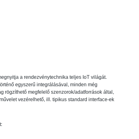
egnyitja a rendezvénytechnika teljes IoT világát.
 történő egyszerű integrálásával, minden még
g rögzíthető megfelelő szenzorok/adatforrások által,
velet vezérelhető, ill. tipikus standard interface-ek
: