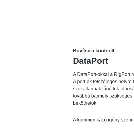
Bővítse a kontrollt
DataPort
A DataPort-okkal a RigPort m
A port-ok tetszőleges helyre
szokatlannak tűnő tulajdonsá
továbbá bármely szükséges mű
beköthetők.
A kommunikácó igény szerint