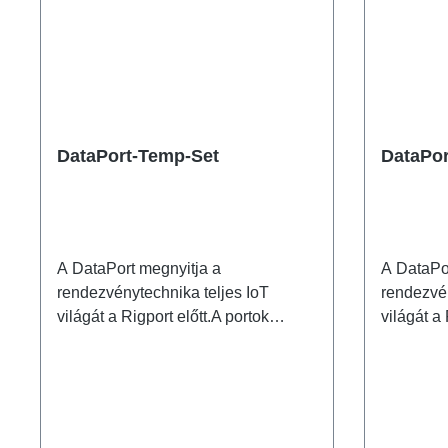
DataPort-Temp-Set
DataPor
A DataPort megnyitja a
A DataPor
rendezvénytechnika teljes IoT
rendezvén
világát a Rigport előtt.A portok
világát a 
egyszerű integrálásával a terep
egyszerű 
bármely pontján, minden egyes még
bármely 
szokatlannak tűnő tulajdonságot az
szokatlan
ennek megfelelő
ennek me
szenzorral/adatforrással be tudunk
szenzorra