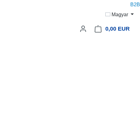
B2B p
Magyar
0,00 EUR
A be