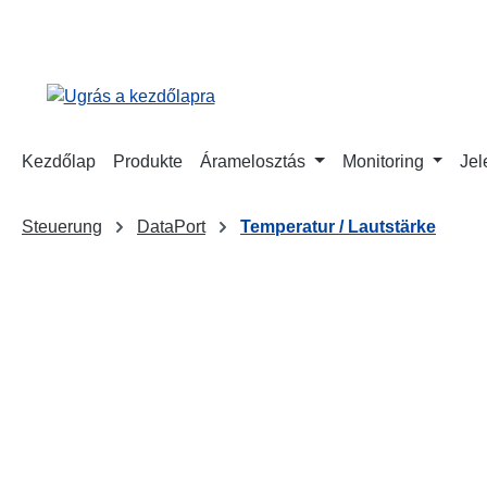
reséshez
Ugrás a fő navigációhoz
Kezdőlap
Produkte
Áramelosztás
Monitoring
Jel
Steuerung
DataPort
Temperatur / Lautstärke