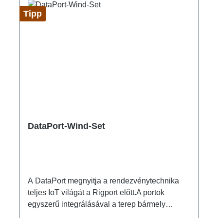
Tipp
DataPort-Wind-Set
A DataPort megnyitja a rendezvénytechnika
teljes IoT világát a Rigport előtt.A portok
egyszerű integrálásával a terep bármely
pontján, minden egyes még szokatlannak tűnő