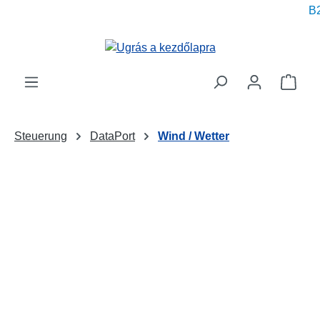
B2
 tartalomra
A be
Steuerung
DataPort
Wind / Wetter