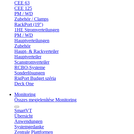
CEE 63
CEE 125
PM / WD
Zubehör / Clamps
RackPort (19")
1HE Stromverteilungen
PM / WD
Hauptverteilungen
Zubehör
Haupt- & Rackverteiler
Hauptverteiler
Scanstromverteiler
RCBO-Systeme
Sonderlösungen
RigPort Budget széria
Deck One
Monitoring
Összes megjelenítése Monitoring
SmartVT
Übersicht
Anwendungen
Systemgedanke
Zentrale Plattformen