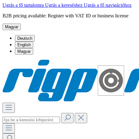
Ugrás a fő tartalomra
Ugrás a kereséshez
Ugrás a fő navigációhoz
B2B pricing available: Register with VAT ID or business license
Magyar
Deutsch
English
Magyar