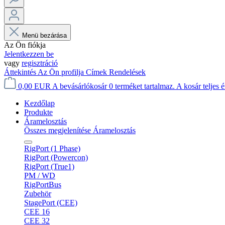
Menü bezárása
Az Ön fiókja
Jelentkezzen be
vagy
regisztráció
Áttekintés
Az Ön profilja
Címek
Rendelések
0,00 EUR
A bevásárlókosár 0 terméket tartalmaz. A kosár teljes
Kezdőlap
Produkte
Áramelosztás
Összes megjelenítése Áramelosztás
RigPort (1 Phase)
RigPort (Powercon)
RigPort (True1)
PM / WD
RigPortBus
Zubehör
StagePort (CEE)
CEE 16
CEE 32