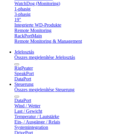
WatchDog (Monitoring)
1-phasig
3-phasig
19"
Integrierte WD-Produkte
Remote Monitoring
RackPortMain
Remote Monitoring & Management
Jelelosztás
Összes megjelenítése Jelelosztás
RigPeater
SpeakPort
DataPort
Steuerung
Összes megjelenítése Steuerung
DataPort
Wind / Wetter
Last / Gewicht
Temperatur / Lautstärke
Ein- / Ausgänge / Relais
Systemintegration
DrivePort