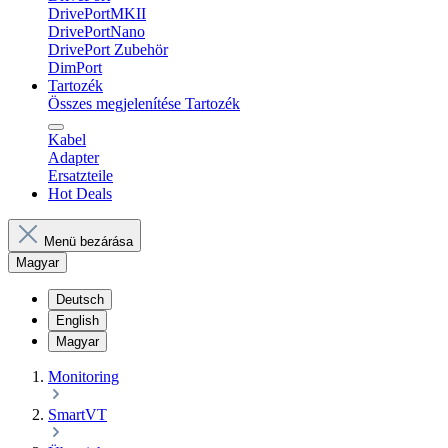
DrivePortMKII
DrivePortNano
DrivePort Zubehör
DimPort
Tartozék
Összes megjelenítése Tartozék
Kabel
Adapter
Ersatzteile
Hot Deals
Menü bezárása
Magyar
Deutsch
English
Magyar
Monitoring
SmartVT