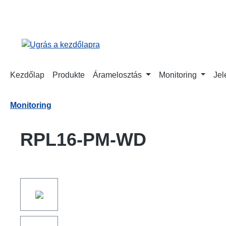
reséshez
Ugrás a fő navigációhoz
Kezdőlap
Produkte
Áramelosztás
Monitoring
Jel
Monitoring
RPL16-PM-WD
Képgaléria kihagyása