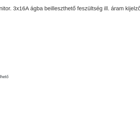
r. 3x16A ágba beilleszthető feszültség ill. áram kijelző
lhető