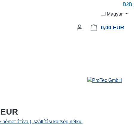
B2B pri
Magyar
0,00 EUR
A be
 EUR
 német áfával), szállítási költség nélkül