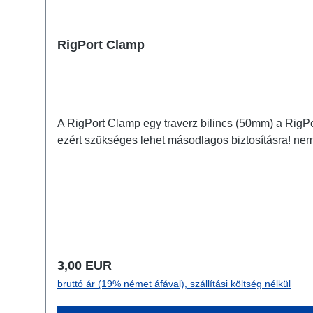
RigPort Clamp
A RigPort Clamp egy traverz bilincs (50mm) a RigPo
ezért szükséges lehet másodlagos biztosításra! ne
Normál ár:
3,00 EUR
bruttó ár (19% német áfával), szállítási költség nélkül