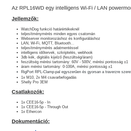
Az RPL16WD egy intelligens Wi-Fi / LAN powermonito
Jellemzők:
WatchDog funkció határértékeknél
teljesítménymérés minden egyes csatornán
Webserver monitorozáshoz és konfiguráláshoz
LAN, Wi-Fi, MQTT, Bluetooth...
teljesítménymérés adatmentéssel
intelligens időtervek, szkriptelés, webhook
3db kék, digitális kijelző (feszültség/áram)
feszültség mérési tartomány: 60V - 500V, mérési pontosság ‎±1
áram mérési tartomány: 0-100A, mérési pontosság ±1
RigPort RPL-Clamp-pal egyszerűen és gyorsan a traverzre szere
1x M10, 2x M4 csavarbefogadás
Shelly Pro 3EM
Csatlakozók:
1x CEE16-5p - In
1x CEE16-5p - Through Out
1x Ethercon
Dokumentáció: