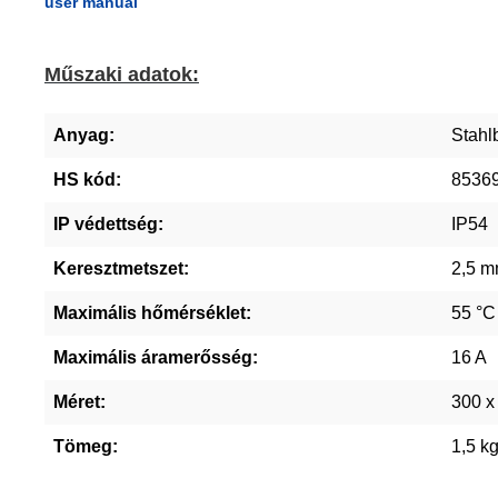
user manual
Műszaki adatok:
Anyag:
Stahl
HS kód:
8536
IP védettség:
IP54
Keresztmetszet:
2,5 m
Maximális hőmérséklet:
55 °C
Maximális áramerősség:
16 A
Méret:
300 x
Tömeg:
1,5 k