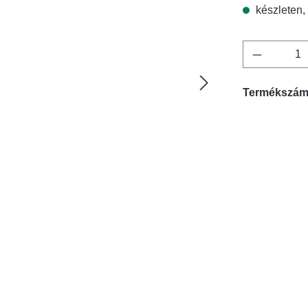
készleten, 
Termékme
Termékszá