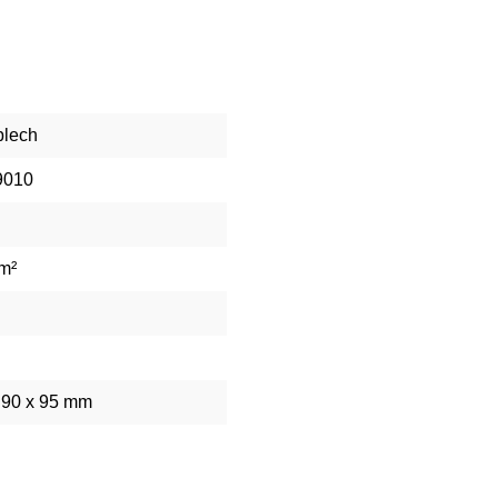
blech
9010
m²
 90 x 95 mm
g