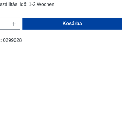
szállítási idő: 1-2 Wochen
nnyiség: Adja meg a kívánt mennyiséget,
Kosárba
m:
0299028