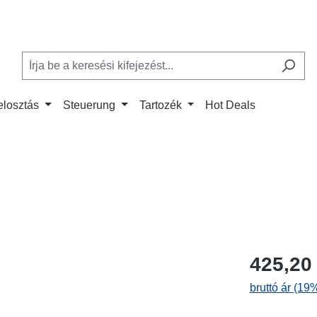
elosztás
Steuerung
Tartozék
Hot Deals
425,20
bruttó ár (19%