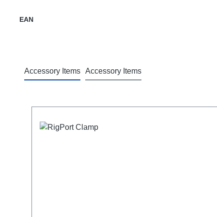
EAN
Accessory Items
Accessory Items
Termékgaléria kihagyása