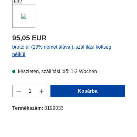
95,05 EUR
bruttó ár (19% német áfával), szállítási költség
nélkül
készleten, szállítási idő: 1-2 Wochen
Termékmennyiség: Adja meg a kívánt men
Kosárba
Termékszám:
0199033