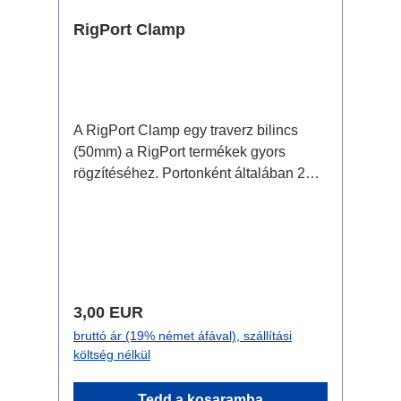
RigPort Clamp
A RigPort Clamp egy traverz bilincs
(50mm) a RigPort termékek gyors
rögzítéséhez. Portonként általában 2
bilincs szükséges. Figyelem: ez nem
egy biztosító eszköz, ezért szükséges
lehet másodlagos biztosításra! nem
kompatibilis az L1S4-gyel Műszaki
adatok:
Normál ár:
3,00 EUR
bruttó ár (19% német áfával), szállítási
költség nélkül
Tedd a kosaramba