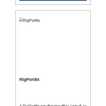
számú csatlakoztatás miatt jelentősen
rövidebb felépítési idő vevőspecifikus
konfiguráció lehetséges Csatlakozók:
1x CEE16-5p - In 15x powerCON
TRUE1 NAC3FPX-TOP - Breakout (5x
Rigport16T1) 1x CEE16-5p - Through
Out Műszaki adatok:
RigPort8x