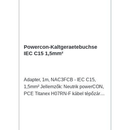
Powercon-Kaltgeraetebuchse
IEC C15 1,5mm²
Adapter, 1m, NAC3FCB - IEC C15,
1,5mm² Jellemzők: Neutrik powerCON,
PCE Titanex H07RN-F kábel tépőzáras
kábelrögzítő Csatlakozók: 1x
powerCON NAC3FCB - In (male/fehér)
1x IEC C60350 C15(A) - Out (f) Műszaki
adatok: