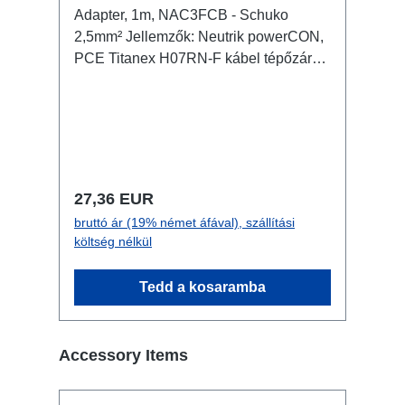
Adapter, 1m, NAC3FCB - Schuko
2,5mm² Jellemzők: Neutrik powerCON,
PCE Titanex H07RN-F kábel tépőzáras
kábelrögzítő Csatlakozók: 1x
powerCON NAC3FCB - In (m/wh) 1x
Schuko - Out (f) Műszaki adatok:
Normál ár:
27,36 EUR
bruttó ár (19% német áfával), szállítási
költség nélkül
Tedd a kosaramba
Termékgaléria kihagyása
Accessory Items