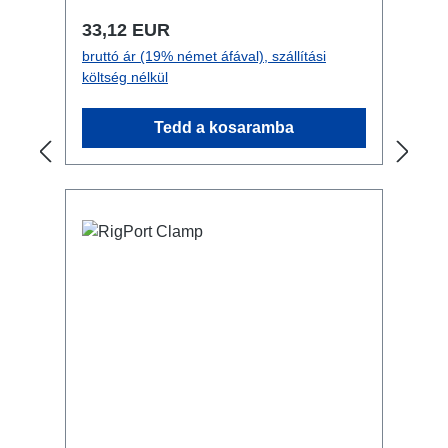
Normál ár:
33,12 EUR
bruttó ár (19% német áfával), szállítási
költség nélkül
Tedd a kosaramba