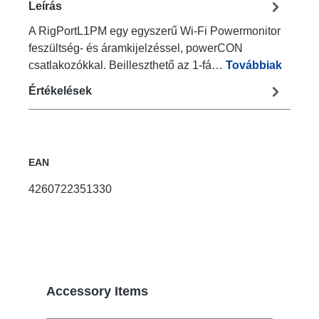
Leírás
A RigPortL1PM egy egyszerű Wi-Fi Powermonitor
feszültség- és áramkijelzéssel, powerCON
csatlakozókkal. Beilleszthető az 1-fá…
Továbbiak
Értékelések
EAN
4260722351330
Termékgaléria kihagyása
Accessory Items