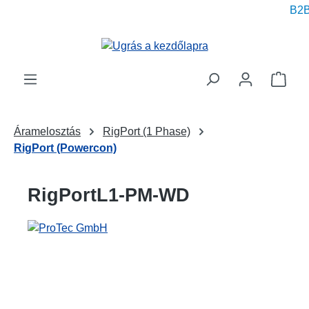
B2B 
 tartalomra
A be
Áramelosztás
RigPort (1 Phase)
RigPort (Powercon)
RigPortL1-PM-WD
Képgaléria kihagyása