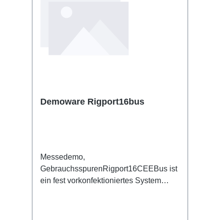
Demoware Rigport16bus
Messedemo,
GebrauchsspurenRigport16CEEBus ist
ein fest vorkonfektioniertes System
basierend auf dem Rigport16 mit 10m
Länge. Hierbei sind 5x Rigport16 mit
Zwischensteckverbinder am Anfang und