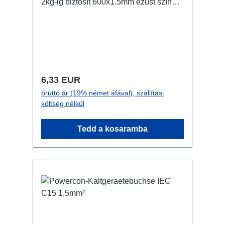
2kg-ig biztosít 600x1.5mm ezüst színű
Csatlakozók: 1x hurok / 1x adapter
RigPort Műszaki adatok:
Normál ár:
6,33 EUR
bruttó ár (19% német áfával), szállítási
költség nélkül
Tedd a kosaramba