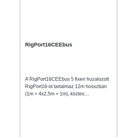
RigPort16CEEbus
A RigPort16CEEbus 5 fixen huzalozott
RigPort16-ot tartalmaz 12m hosszban
(1m + 4x2,5m + 1m), köztes
csatlakoztatások nélkül. Az elején és a
végén egy-egy integrált CEE16
dugvilla, ill. dugalj van. Jellemzők:
eredeti powerCON csatlakozókH07RN-
F Titanex kábelfixen előszerelt rendszer