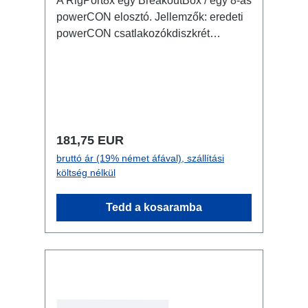
A RigPort8x egy BreakoutBox / egy 8-as
powerCON elosztó. Jellemzők: eredeti
powerCON csatlakozókdiszkrét
kialakítás nagyon stabil
fémházmegbízható és tartós
reteszelésM10 csavarbefogadás
coupler, triggerclamp... rögzítéséhezjól
kombinálható opcionálisan RigPort
Safety kapható hozzá a másodlagos
Normál ár:
181,75 EUR
biztosításhoz Csatlakozók: 1x
bruttó ár (19% német áfával), szállítási
powerCON NAC3MPXXA - In 8x
költség nélkül
powerCON NAC3MPXXB-WOT -
Breakout 1x powerCON NAC3MPXXB -
Tedd a kosaramba
Through Out Műszaki adatok: