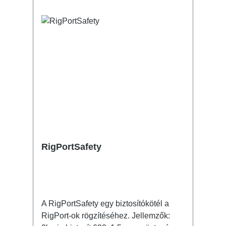
RigPortSafety
A RigPortSafety egy biztosítókötél a
RigPort-ok rögzítéséhez. Jellemzők: