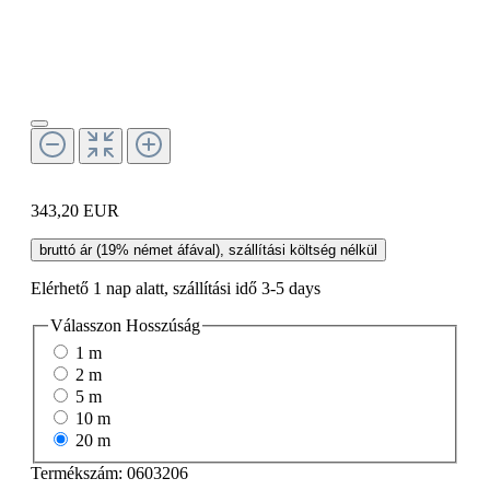
343,20 EUR
bruttó ár (19% német áfával), szállítási költség nélkül
Elérhető 1 nap alatt, szállítási idő 3-5 days
Válasszon
Hosszúság
1 m
2 m
5 m
10 m
20 m
Termékszám:
0603206