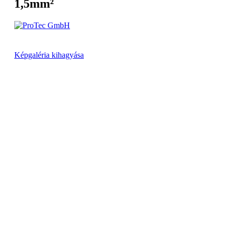
1,5mm²
Képgaléria kihagyása