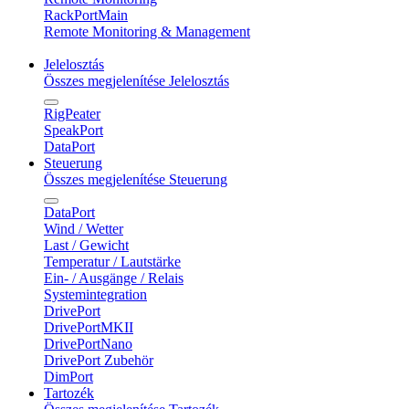
RackPortMain
Remote Monitoring & Management
Jelelosztás
Összes megjelenítése Jelelosztás
RigPeater
SpeakPort
DataPort
Steuerung
Összes megjelenítése Steuerung
DataPort
Wind / Wetter
Last / Gewicht
Temperatur / Lautstärke
Ein- / Ausgänge / Relais
Systemintegration
DrivePort
DrivePortMKII
DrivePortNano
DrivePort Zubehör
DimPort
Tartozék