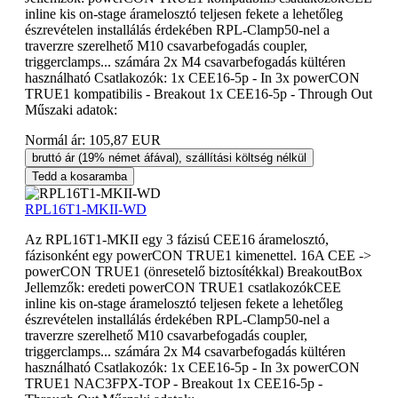
inline kis on-stage áramelosztó teljesen fekete a lehetőleg
észrevételen installálás érdekében RPL-Clamp50-nel a
traverzre szerelhető M10 csavarbefogadás coupler,
triggerclamps... számára 2x M4 csavarbefogadás kültéren
használható Csatlakozók: 1x CEE16-5p - In 3x powerCON
TRUE1 kompatibilis - Breakout 1x CEE16-5p - Through Out
Műszaki adatok:
Normál ár:
105,87 EUR
bruttó ár (19% német áfával), szállítási költség nélkül
Tedd a kosaramba
RPL16T1-MKII-WD
Az RPL16T1-MKII egy 3 fázisú CEE16 áramelosztó,
fázisonként egy powerCON TRUE1 kimenettel. 16A CEE ->
powerCON TRUE1 (önresetelő biztosítékkal) BreakoutBox
Jellemzők: eredeti powerCON TRUE1 csatlakozókCEE
inline kis on-stage áramelosztó teljesen fekete a lehetőleg
észrevételen installálás érdekében RPL-Clamp50-nel a
traverzre szerelhető M10 csavarbefogadás coupler,
triggerclamps... számára 2x M4 csavarbefogadás kültéren
használható Csatlakozók: 1x CEE16-5p - In 3x powerCON
TRUE1 NAC3FPX-TOP - Breakout 1x CEE16-5p -