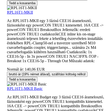
Tedd a kosaramba
RPL16T1-MKII
Az RPL16T1-MKII egy 3 fázisú CEE16 áramelosztó,
fázisonként egy powerCON TRUE1 kimenettel. 16A CEE ->
powerCON TRUE1 BreakoutBox Jellemzők: eredeti
powerCON TRUE1 csatlakozókCEE inline kis on-stage
áramelosztó teljesen fekete a lehetőleg észrevételen installálás
érdekében RPL-Clamp50-nel a traverzre szerelhető M10
csavarbefogadás coupler, triggerclamps... számára 2x M4
csavarbefogadás kültéren használható Csatlakozók: 1x
CEE16-5p - In 3x powerCON TRUE1 NAC3FPX-TOP -
Breakout 1x CEE16-5p - Through Out Műszaki adatok:
Normál ár:
140,06 EUR
bruttó ár (19% német áfával), szállítási költség nélkül
Tedd a kosaramba
RPL16T1-MKII Basic
Az RPL16T1-MKII Budget egy 3 fázisú CEE16 áramelosztó,
fázisonként egy powerCON TRUE1 kompatibilis kimenettel.
16A CEE -> powerCON TRUE1 kompatibilis BreakoutBox
Jellemzők: powerCON TRUE1 kompatibilis csatlakozókCEE