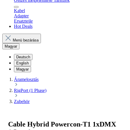
Összes megjelenítése Tartozék
Kabel
Adapter
Ersatzteile
Hot Deals
Menü bezárása
Magyar
Deutsch
English
Magyar
Áramelosztás
RigPort (1 Phase)
Zubehör
Cable Hybrid Powercon-T1 1xDMX