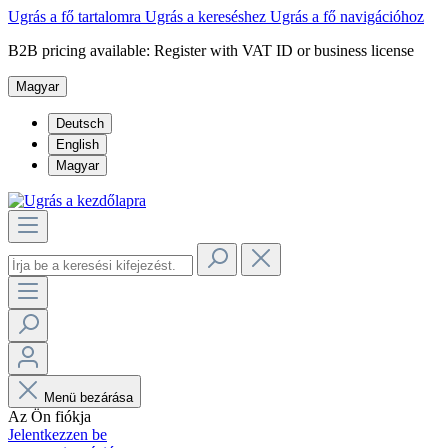
Ugrás a fő tartalomra
Ugrás a kereséshez
Ugrás a fő navigációhoz
B2B pricing available: Register with VAT ID or business license
Magyar
Deutsch
English
Magyar
Menü bezárása
Az Ön fiókja
Jelentkezzen be