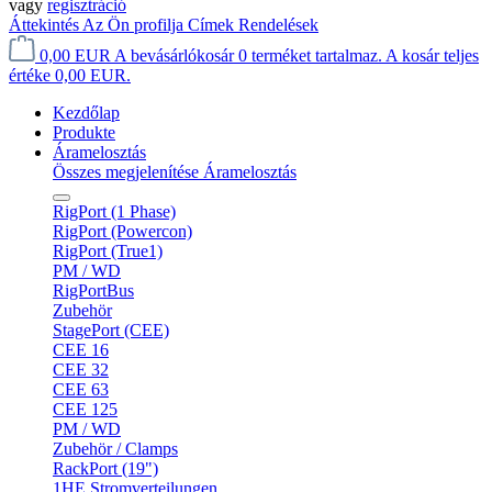
vagy
regisztráció
Áttekintés
Az Ön profilja
Címek
Rendelések
0,00 EUR
A bevásárlókosár 0 terméket tartalmaz. A kosár teljes
értéke 0,00 EUR.
Kezdőlap
Produkte
Áramelosztás
Összes megjelenítése Áramelosztás
RigPort (1 Phase)
RigPort (Powercon)
RigPort (True1)
PM / WD
RigPortBus
Zubehör
StagePort (CEE)
CEE 16
CEE 32
CEE 63
CEE 125
PM / WD
Zubehör / Clamps
RackPort (19")
1HE Stromverteilungen