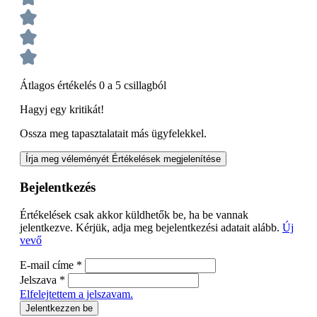
Átlagos értékelés 0 a 5 csillagból
Hagyj egy kritikát!
Ossza meg tapasztalatait más ügyfelekkel.
Írja meg véleményét
Értékelések megjelenítése
Bejelentkezés
Értékelések csak akkor küldhetők be, ha be vannak
jelentkezve. Kérjük, adja meg bejelentkezési adatait alább.
Új
vevő
E-mail címe
*
Jelszava
*
Elfelejtettem a jelszavam.
Jelentkezzen be