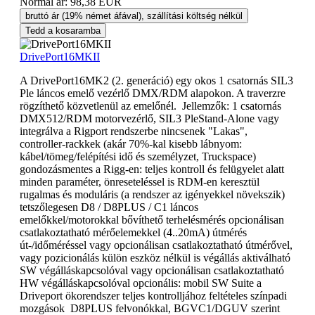
Normál ár:
98,38 EUR
bruttó ár (19% német áfával), szállítási költség nélkül
Tedd a kosaramba
DrivePort16MKII
A DrivePort16MK2 (2. generáció) egy okos 1 csatornás SIL3
Ple láncos emelő vezérlő DMX/RDM alapokon. A traverzre
rögzíthető közvetlenül az emelőnél. Jellemzők: 1 csatornás
DMX512/RDM motorvezérlő, SIL3 PleStand-Alone vagy
integrálva a Rigport rendszerbe nincsenek "Lakas",
controller-rackkek (akár 70%-kal kisebb lábnyom:
kábel/tömeg/felépítési idő és személyzet, Truckspace)
gondozásmentes a Rigg-en: teljes kontroll és felügyelet alatt
minden paraméter, önreseteléssel is RDM-en keresztül
rugalmas és moduláris (a rendszer az igényekkel növekszik)
tetszőlegesen D8 / D8PLUS / C1 láncos
emelőkkel/motorokkal bővíthető terhelésmérés opcionálisan
csatlakoztatható mérőelemekkel (4..20mA) útmérés
út-/időméréssel vagy opcionálisan csatlakoztatható útmérővel,
vagy pozicionálás külön eszköz nélkül is végállás aktiválható
SW végálláskapcsolóval vagy opcionálisan csatlakoztatható
HW végálláskapcsolóval opcionális: mobil SW Suite a
Driveport ökorendszer teljes kontrolljához feltételes színpadi
mozgások D8PLUS felvonókkal, BGVC1/DGUV szerint