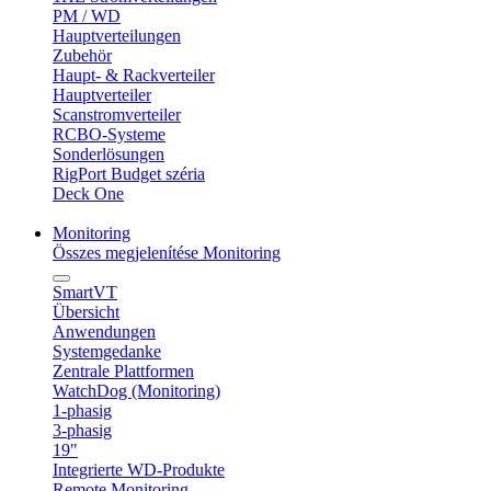
PM / WD
Hauptverteilungen
Zubehör
Haupt- & Rackverteiler
Hauptverteiler
Scanstromverteiler
RCBO-Systeme
Sonderlösungen
RigPort Budget széria
Deck One
Monitoring
Összes megjelenítése Monitoring
SmartVT
Übersicht
Anwendungen
Systemgedanke
Zentrale Plattformen
WatchDog (Monitoring)
1-phasig
3-phasig
19"
Integrierte WD-Produkte
Remote Monitoring