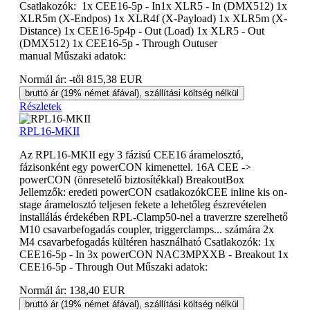
Csatlakozók: 1x CEE16-5p - In1x XLR5 - In (DMX512) 1x
XLR5m (X-Endpos) 1x XLR4f (X-Payload) 1x XLR5m (X-
Distance) 1x CEE16-5p4p - Out (Load) 1x XLR5 - Out
(DMX512) 1x CEE16-5p - Through Outuser
manual Műszaki adatok:
Normál ár:
-től
815,38 EUR
bruttó ár (19% német áfával), szállítási költség nélkül
Részletek
RPL16-MKII
Az RPL16-MKII egy 3 fázisú CEE16 áramelosztó,
fázisonként egy powerCON kimenettel. 16A CEE ->
powerCON (önresetelő biztosítékkal) BreakoutBox
Jellemzők: eredeti powerCON csatlakozókCEE inline kis on-
stage áramelosztó teljesen fekete a lehetőleg észrevételen
installálás érdekében RPL-Clamp50-nel a traverzre szerelhető
M10 csavarbefogadás coupler, triggerclamps... számára 2x
M4 csavarbefogadás kültéren használható Csatlakozók: 1x
CEE16-5p - In 3x powerCON NAC3MPXXB - Breakout 1x
CEE16-5p - Through Out Műszaki adatok:
Normál ár:
138,40 EUR
bruttó ár (19% német áfával), szállítási költség nélkül