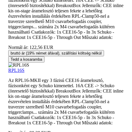
fázisonként egy Schuko kimenettel. 16A CEE -> Schuko
(önresetelő biztosítékkal) BreakoutBox Jellemzők: CEE inline
kis on-stage áramelosztó teljesen fekete a lehetőleg
észrevételen installálás érdekében RPL-Clamp50-nel a
traverzre szerelhető M10 csavarbefogadás coupler,
triggerclamps... számára 2x M4 csavarbefogadás kültéren
használható Csatlakozók: 1x CEE16-5p - In 3x Schuko -
Breakout 1x CEE16-5p - Through Out Műszaki adatok:
Normál ár:
122,56 EUR
bruttó ár (19% német áfával), szállítási költség nélkül
Tedd a kosaramba
RPL16S
Az RPL16-MKII egy 3 fázisú CEE16 áramelosztó,
fázisonként egy Schuko kimenettel. 16A CEE -> Schuko
(önresetelő biztosítékkal) BreakoutBox Jellemzők: CEE inline
kis on-stage áramelosztó teljesen fekete a lehetőleg
észrevételen installálás érdekében RPL-Clamp50-nel a
traverzre szerelhető M10 csavarbefogadás coupler,
triggerclamps... számára 2x M4 csavarbefogadás kültéren
használható Csatlakozók: 1x CEE16-5p - In 3x Schuko -
Breakout 1x CEE16-5p - Through Out Műszaki adatok: