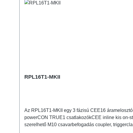
RPL16T1-MKII
Az RPL16T1-MKII egy 3 fázisú CEE16 áramelosztó, 
powerCON TRUE1 csatlakozókCEE inline kis on-stag
szerelhető M10 csavarbefogadás coupler, triggerclamps... számára 2x 