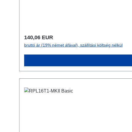
Normál ár:
140,06 EUR
bruttó ár (19% német áfával), szállítási költség nélkül