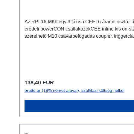
Az RPL16-MKII egy 3 fázisú CEE16 áramelosztó, fá
eredeti powerCON csatlakozókCEE inline kis on-sta
szerelhető M10 csavarbefogadás coupler, triggerclamps... számára 2x 
Normál ár:
138,40 EUR
bruttó ár (19% német áfával), szállítási költség nélkül