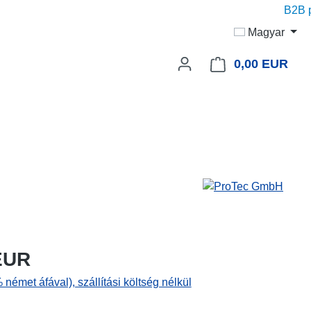
B2B pri
Magyar
0,00 EUR
A be
EUR
 német áfával), szállítási költség nélkül