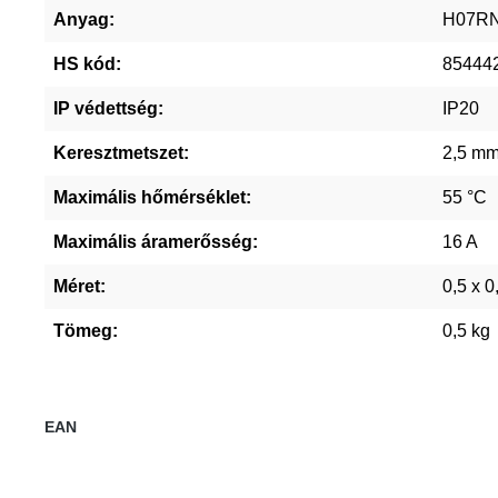
Anyag:
H07R
HS kód:
85444
IP védettség:
IP20
Keresztmetszet:
2,5 mm
Maximális hőmérséklet:
55 °C
Maximális áramerősség:
16 A
Méret:
0,5 x 0
Tömeg:
0,5 kg
EAN