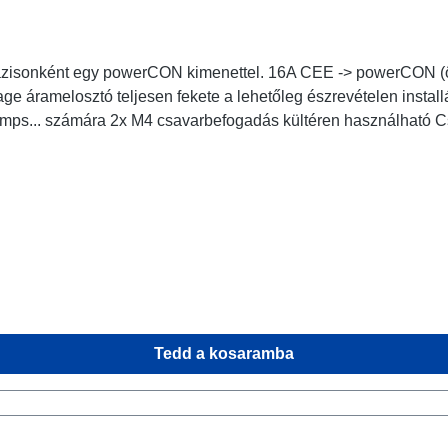
zisonként egy powerCON kimenettel. 16A CEE -> powerCON (ön
ge áramelosztó teljesen fekete a lehetőleg észrevételen insta
M4 csavarbefogadás kültéren használható Csatlakozók: 1x CEE16-5p - In 3x powerCON
NAC3MPXXB - Breakout 1x CEE16-5p - Through Out Műszaki adatok:
Tedd a kosaramba