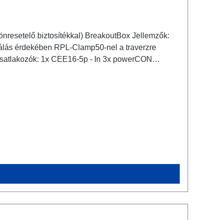
resetelő biztosítékkal) BreakoutBox Jellemzők:
llálás érdekében RPL-Clamp50-nel a traverzre