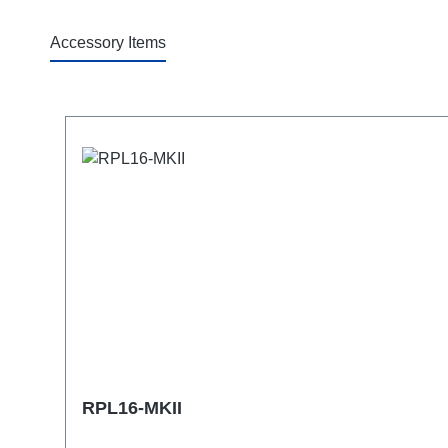
Accessory Items
Termékgaléria kihagyása
RPL16-MKII