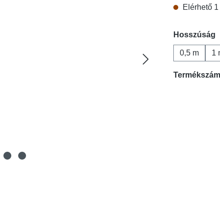
Elérhető 1 
Válasszon
Hosszúság
0,5 m
1 
Termékszá