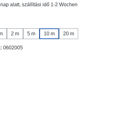
nap alatt, szállítási idő 1-2 Wochen
m
2 m
5 m
10 m
20 m
m:
0602005