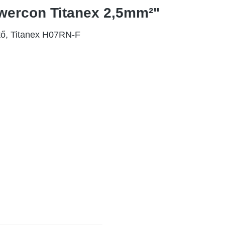
wercon Titanex 2,5mm²"
tő, Titanex H07RN-F