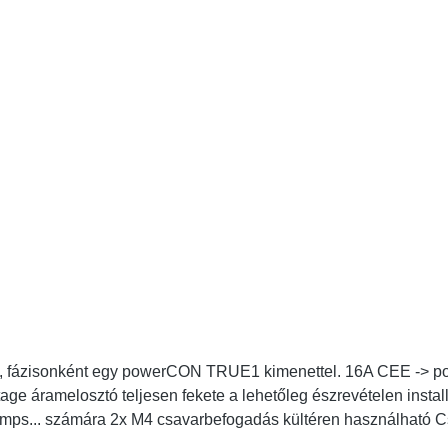
fázisonként egy powerCON TRUE1 kimenettel. 16A CEE -> power
e áramelosztó teljesen fekete a lehetőleg észrevételen insta
M4 csavarbefogadás kültéren használható Csatlakozók: 1x CEE16-5p - In 3x powerCON
TRUE1 NAC3FPX-TOP - Breakout 1x CEE16-5p - Through Out Műszaki adatok: