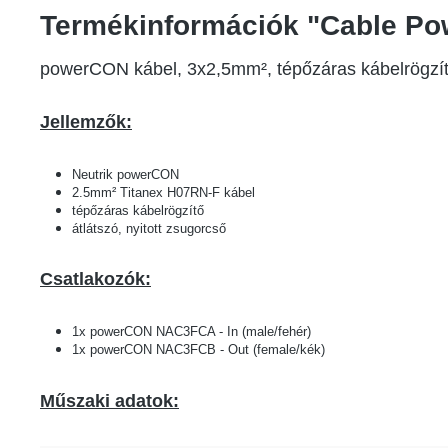
Termékinformációk "Cable Po
powerCON kábel, 3x2,5mm², tépőzáras kábelrögzí
Jellemzők:
Neutrik powerCON
2.5mm² Titanex H07RN-F kábel
tépőzáras kábelrögzítő
átlátszó, nyitott zsugorcső
Csatlakozók:
1x powerCON NAC3FCA - In (male/fehér)
1x powerCON NAC3FCB - Out (female/kék)
Műszaki adatok: