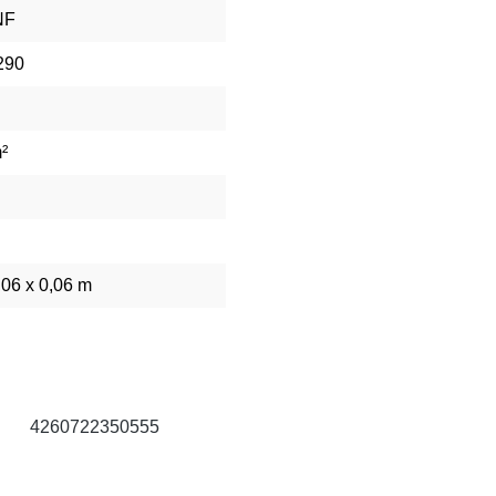
NF
290
²
,06 x 0,06 m
4260722350555