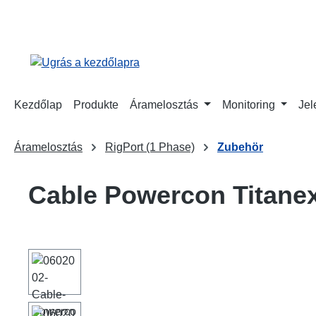
reséshez
Ugrás a fő navigációhoz
Kezdőlap
Produkte
Áramelosztás
Monitoring
Jel
Áramelosztás
RigPort (1 Phase)
Zubehör
Cable Powercon Titane
Képgaléria kihagyása