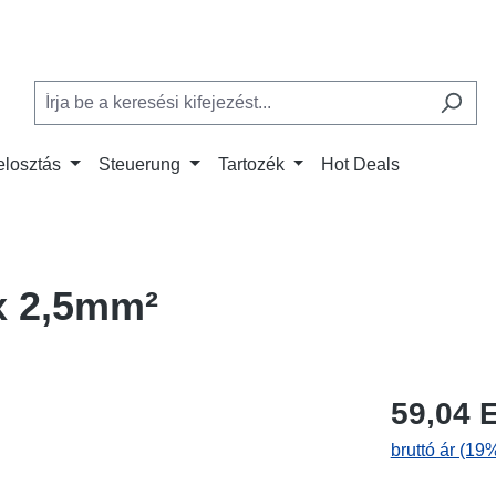
elosztás
Steuerung
Tartozék
Hot Deals
x 2,5mm²
59,04 
bruttó ár (19%