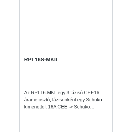
RPL16S-MKII
Az RPL16-MKII egy 3 fázisú CEE16
áramelosztó, fázisonként egy Schuko
kimenettel. 16A CEE -> Schuko
(önresetelő biztosítékkal) BreakoutBox
Jellemzők: CEE inline kis on-stage
áramelosztó teljesen fekete a lehetőleg