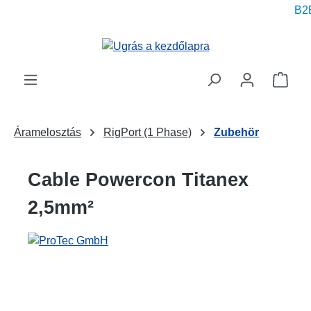
B2B
 tartalomra
A be
Áramelosztás
RigPort (1 Phase)
Zubehör
Cable Powercon Titanex
2,5mm²
Képgaléria kihagyása