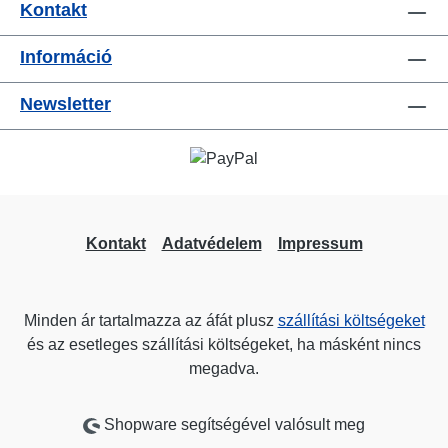
Kontakt
emelőkkel/motorokkal bővíthető
terhelésmérés opcionálisan
Információ
csatlakoztatható mérőelemekkel
(4..20mA) útmérés út-/időméréssel vagy
Newsletter
opcionálisan csatlakoztatható
útmérővel, vagy pozicionálás külön
eszköz nélkül is végállás aktiválható
SW végálláskapcsolóval vagy
opcionálisan csatlakoztatható HW
végálláskapcsolóval opcionális: mobil
Kontakt
Adatvédelem
Impressum
SW Suite a Driveport ökorendszer teljes
kontrolljához feltételes színpadi
mozgások D8PLUS felvonókkal,
Minden ár tartalmazza az áfát plusz
szállítási költségeket
BGVC1/DGUV szerint Csatlakozók:
és az esetleges szállítási költségeket, ha másként nincs
1x CEE16-5p - In1x XLR5 - In
megadva.
(DMX512) 1x XLR5m (X-Endpos) 1x
XLR4f (X-Payload) 1x XLR5m (X-
Distance) 1x CEE16-5p4p - Out (Load)
Shopware segítségével valósult meg