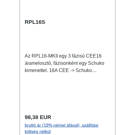
RPL16S
Az RPL16-MKII egy 3 fázisú CEE16
áramelosztó, fázisonként egy Schuko
kimenettel. 16A CEE -> Schuko
(önresetelő biztosítékkal) BreakoutBox
Jellemzők: CEE inline kis on-stage
áramelosztó teljesen fekete a lehetőleg
észrevételen installálás érdekében
RPL-Clamp50-nel a traverzre
szerelhető M10 csavarbefogadás
Normál ár:
98,38 EUR
coupler, triggerclamps... számára 2x M4
bruttó ár (19% német áfával), szállítási
csavarbefogadás kültéren használható
költség nélkül