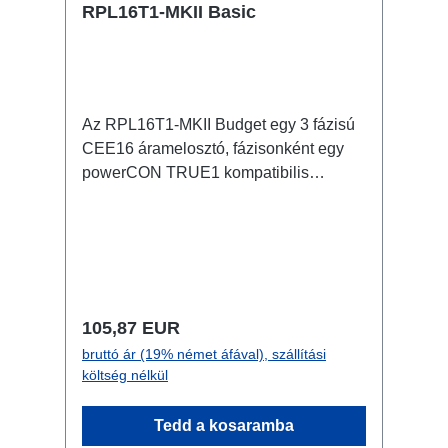
RPL16T1-MKII Basic
Az RPL16T1-MKII Budget egy 3 fázisú
CEE16 áramelosztó, fázisonként egy
powerCON TRUE1 kompatibilis
kimenettel. 16A CEE -> powerCON
TRUE1 kompatibilis BreakoutBox
Jellemzők: powerCON TRUE1
kompatibilis csatlakozókCEE inline kis
on-stage áramelosztó teljesen fekete a
lehetőleg észrevételen installálás
Normál ár:
105,87 EUR
érdekében RPL-Clamp50-nel a
bruttó ár (19% német áfával), szállítási
traverzre szerelhető M10
költség nélkül
csavarbefogadás coupler,
triggerclamps... számára 2x M4
Tedd a kosaramba
csavarbefogadás kültéren használható