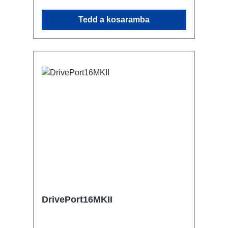
Csatlakozók: 1x CEE16-5p - In 3x
Schuko - Breakout 1x CEE16-5p -
Tedd a kosaramba
Through Out Műszaki adatok:
DrivePort16MKII