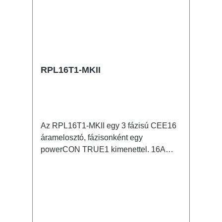
RPL16T1-MKII
Az RPL16T1-MKII egy 3 fázisú CEE16
áramelosztó, fázisonként egy
powerCON TRUE1 kimenettel. 16A
CEE -> powerCON TRUE1
BreakoutBox Jellemzők: eredeti
powerCON TRUE1 csatlakozókCEE
inline kis on-stage áramelosztó teljesen
fekete a lehetőleg észrevételen
installálás érdekében RPL-Clamp50-