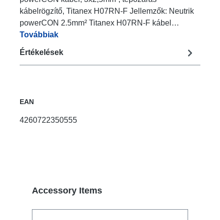
kábelrögzítő, Titanex H07RN-F Jellemzők: Neutrik
powerCON 2.5mm² Titanex H07RN-F kábel…
Továbbiak
Értékelések
EAN
4260722350555
Termékgaléria kihagyása
Accessory Items