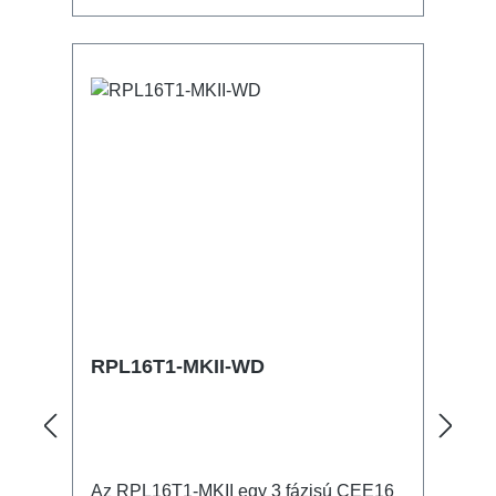
Csatlakozók: 1x CEE16-5p - In 3x
powerCON TRUE1 kompatibilis -
Breakout 1x CEE16-5p - Through Out
Műszaki adatok:
RPL16T1-MKII-WD
Az RPL16T1-MKII egy 3 fázisú CEE16