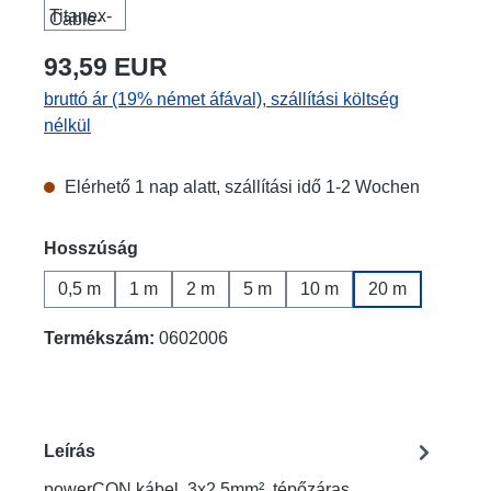
93,59 EUR
bruttó ár (19% német áfával), szállítási költség
nélkül
Elérhető 1 nap alatt, szállítási idő 1-2 Wochen
Válasszon
Hosszúság
0,5 m
1 m
2 m
5 m
10 m
20 m
Termékszám:
0602006
Leírás
powerCON kábel, 3x2,5mm², tépőzáras