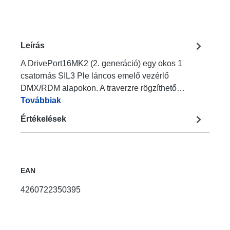
Leírás
A DrivePort16MK2 (2. generáció) egy okos 1
csatornás SIL3 Ple láncos emelő vezérlő
DMX/RDM alapokon. A traverzre rögzíthető…
Továbbiak
Értékelések
EAN
4260722350395