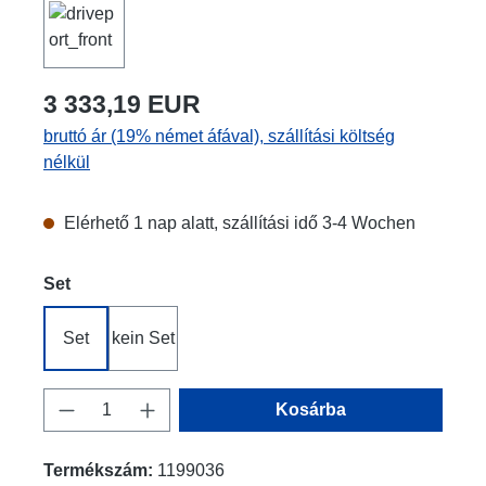
3 333,19 EUR
bruttó ár (19% német áfával), szállítási költség
nélkül
Elérhető 1 nap alatt, szállítási idő 3-4 Wochen
Válasszon
Set
Set
kein Set
Termékmennyiség: Adja meg a kívánt men
Kosárba
Termékszám:
1199036