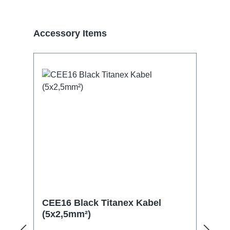
Termékgaléria kihagyása
Accessory Items
CEE16 Black Titanex Kabel
(5x2,5mm²)