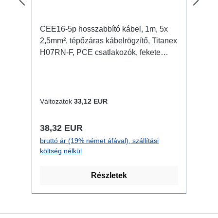
CEE16-5p hosszabbító kábel, 1m, 5x
2,5mm², tépőzáras kábelrögzítő, Titanex
H07RN-F, PCE csatlakozók, fekete
Jellemzők: Neutrik powerCON 2.5mm²
Titanex Kabel tépőzáras kábelrögzítő
átlátszó, nyitott zsugorcsövek
Csatlakozók: 1x CEE16-5p - In 1x
Változatok
33,12 EUR
CEE16-5p - Out Műszaki adatok:
Normál ár:
38,32 EUR
bruttó ár (19% német áfával), szállítási
költség nélkül
Részletek