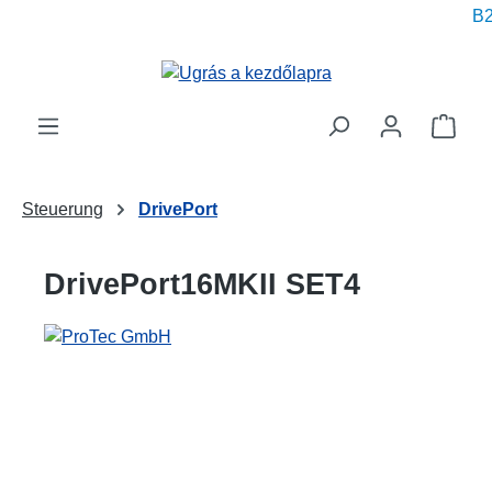
B2
 tartalomra
A be
Steuerung
DrivePort
DrivePort16MKII SET4
Képgaléria kihagyása