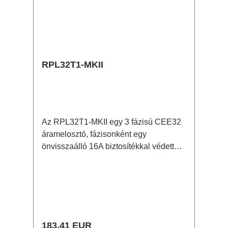
RPL32T1-MKII
Az RPL32T1-MKII egy 3 fázisú CEE32
áramelosztó, fázisonként egy
önvisszaálló 16A biztosítékkal védett
powerCON TRUE1 kimenettel. 32A
CEE -> powerCON TRUE1 (önresetelő
biztosítékkal) BreakoutBox Jellemzők:
eredeti powerCON csatlakozóka világ
legkisebb CEE32
biztosítékelosztójaCEE inline kis on-
Normál ár:
183,41 EUR