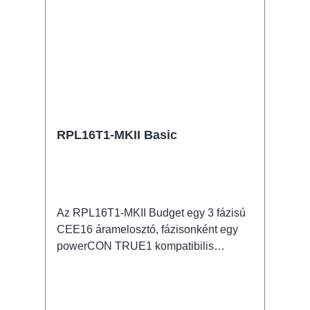
RPL16T1-MKII Basic
Az RPL16T1-MKII Budget egy 3 fázisú
CEE16 áramelosztó, fázisonként egy
powerCON TRUE1 kompatibilis
kimenettel. 16A CEE -> powerCON
TRUE1 kompatibilis BreakoutBox
Jellemzők: powerCON TRUE1