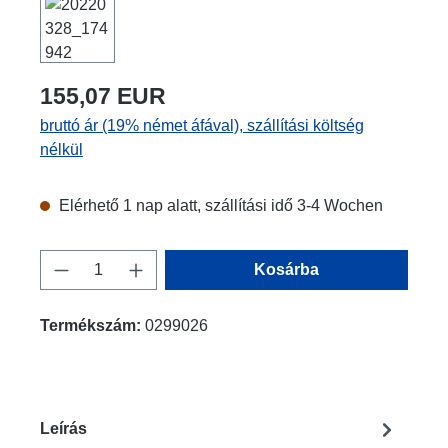
155,07 EUR
bruttó ár (19% német áfával), szállítási költség
nélkül
Elérhető 1 nap alatt, szállítási idő 3-4 Wochen
Termékmennyiség: Adja meg a kívánt men
Kosárba
Termékszám:
0299026
Leírás