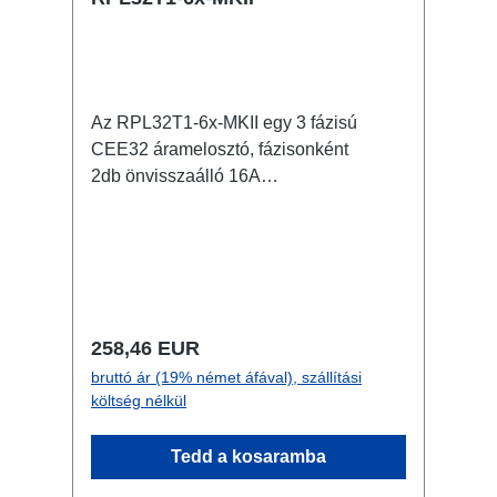
Az RPL32T1-6x-MKII egy 3 fázisú
CEE32 áramelosztó, fázisonként
2db önvisszaálló 16A
biztosítékkal védett powerCON TRUE1
kimenettel. 32A CEE -> powerCON
TRUE1 (önresetelő biztosítékkal)
BreakoutBox Jellemzők: eredeti
powerCON TRUE1 csatlakozóka világ
legkisebb CEE32
Normál ár:
258,46 EUR
biztosítékelosztójaCEE inline kis on-
bruttó ár (19% német áfával), szállítási
stage áramelosztó teljesen fekete a
költség nélkül
lehetőleg észrevételen installálás
érdekében RPL-Clamp50-nel a
Tedd a kosaramba
traverzre szerelhető M10
csavarbefogadás coupler,