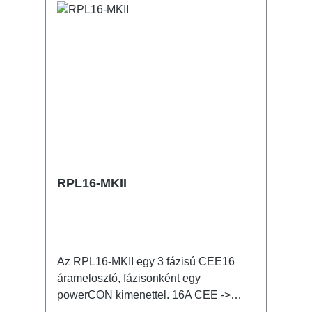
RPL16-MKII
Az RPL16-MKII egy 3 fázisú CEE16
áramelosztó, fázisonként egy
powerCON kimenettel. 16A CEE ->
powerCON (önresetelő biztosítékkal)