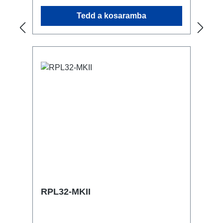
csavarbefogadás kültéren használható
Tedd a kosaramba
Csatlakozók: 1x CEE16-5p - In 3x
powerCON TRUE1 NAC3FPX-TOP -
Breakout 1x CEE16-5p - Through Out
Műszaki adatok:
RPL32-MKII