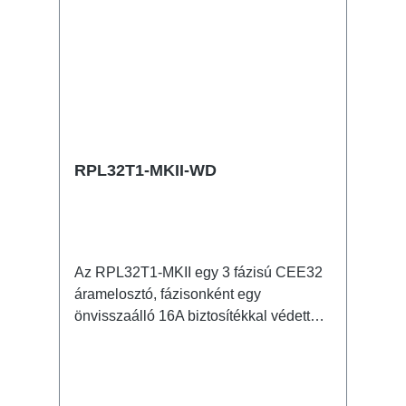
RPL32T1-MKII-WD
Az RPL32T1-MKII egy 3 fázisú CEE32
áramelosztó, fázisonként egy
önvisszaálló 16A biztosítékkal védett
powerCON TRUE1 kimenettel. 32A
CEE -> powerCON TRUE1 (önresetelő
biztosítékkal) BreakoutBox Jellemzők:
eredeti powerCON csatlakozóka világ