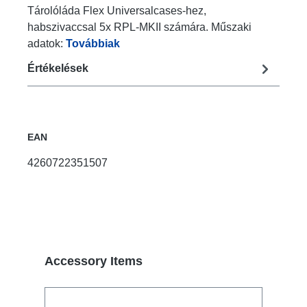
Tárolóláda Flex Universalcases-hez,
habszivaccsal 5x RPL-MKII számára. Műszaki
adatok:
Továbbiak
Értékelések
EAN
4260722351507
Termékgaléria kihagyása
Accessory Items