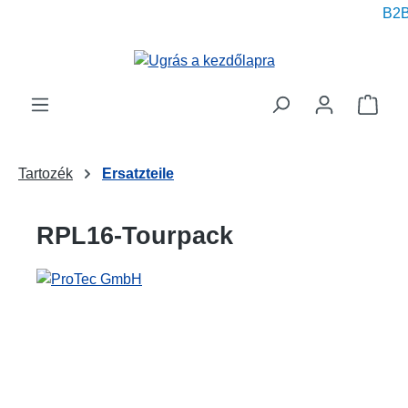
B2B p
 tartalomra
A be
Tartozék
Ersatzteile
RPL16-Tourpack
Képgaléria kihagyása