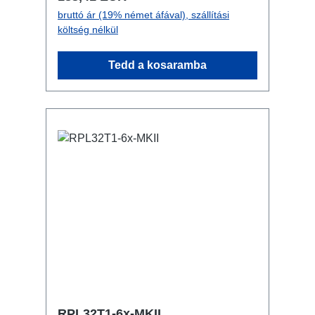
stage áramelosztó teljesen fekete a
bruttó ár (19% német áfával), szállítási
lehetőleg észrevételen installálás
költség nélkül
érdekében RPL-Clamp50-nel a
traverzre szerelhető M10
Tedd a kosaramba
csavarbefogadás coupler,
triggerclamps... számára 2x M4
csavarbefogadás kültéren használható
Csatlakozók: 1x CEE32-5p - In 3x
powerCON TRUE1 NAC3FPX-TOP -
Breakout 1x CEE32-5p - Through Out
Műszaki adatok:
RPL32T1-6x-MKII