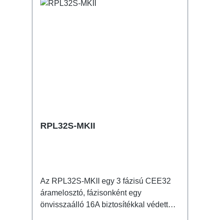
CEE32-5p - Through Out Műszaki
adatok:
RPL32S-MKII
Az RPL32S-MKII egy 3 fázisú CEE32
áramelosztó, fázisonként egy
önvisszaálló 16A biztosítékkal védett
Schuko kimenettel. 32A CEE -> Schuko