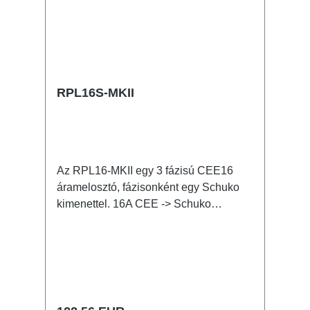
RPL16S-MKII
Az RPL16-MKII egy 3 fázisú CEE16
áramelosztó, fázisonként egy Schuko
kimenettel. 16A CEE -> Schuko
(önresetelő biztosítékkal) BreakoutBox
Jellemzők: CEE inline kis on-stage
áramelosztó teljesen fekete a lehetőleg
észrevételen installálás érdekében
RPL-Clamp50-nel a traverzre
szerelhető M10 csavarbefogadás