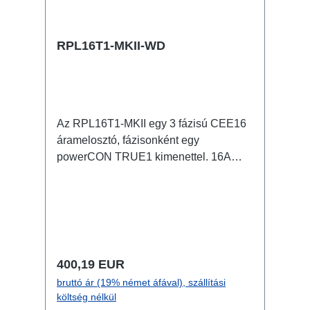
RPL16T1-MKII-WD
Az RPL16T1-MKII egy 3 fázisú CEE16
áramelosztó, fázisonként egy
powerCON TRUE1 kimenettel. 16A
CEE -> powerCON TRUE1 (önresetelő
biztosítékkal) BreakoutBox Jellemzők:
eredeti powerCON TRUE1
csatlakozókCEE inline kis on-stage
áramelosztó teljesen fekete a lehetőleg
észrevételen installálás érdekében
Normál ár:
400,19 EUR
RPL-Clamp50-nel a traverzre
bruttó ár (19% német áfával), szállítási
szerelhető M10 csavarbefogadás
költség nélkül
coupler, triggerclamps... számára 2x M4