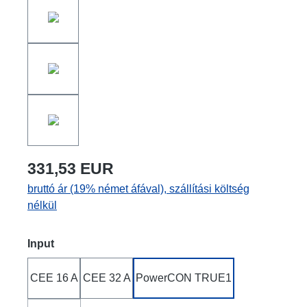
331,53 EUR
bruttó ár (19% német áfával), szállítási költség
nélkül
Válasszon
Input
CEE 16 A
CEE 32 A
PowerCON TRUE1