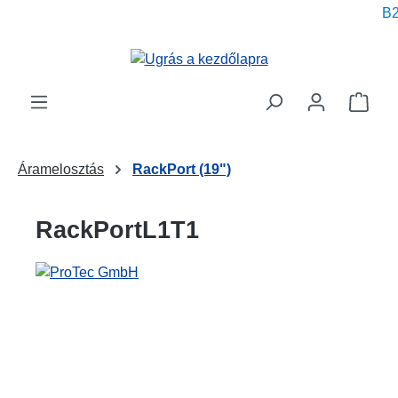
B2
 tartalomra
A be
Áramelosztás
RackPort (19")
RackPortL1T1
Képgaléria kihagyása