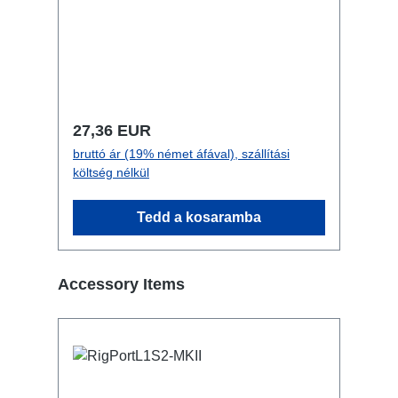
kábelrögzítő Csatlakozók: 1x
powerCON NAC3FCB - In (m/wh) 1x
Schuko - Out (f) Műszaki adatok:
Normál ár:
27,36 EUR
bruttó ár (19% német áfával), szállítási
költség nélkül
Tedd a kosaramba
Termékgaléria kihagyása
Accessory Items