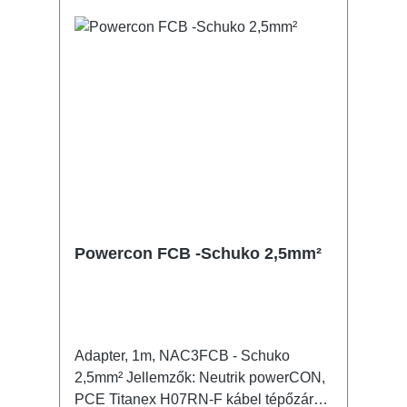
Powercon FCB -Schuko 2,5mm²
Adapter, 1m, NAC3FCB - Schuko
2,5mm² Jellemzők: Neutrik powerCON,
PCE Titanex H07RN-F kábel tépőzáras