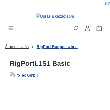
B2B
 tartalomra
A be
Áramelosztás
RigPort Budget széria
RigPortL1S1 Basic
Képgaléria kihagyása