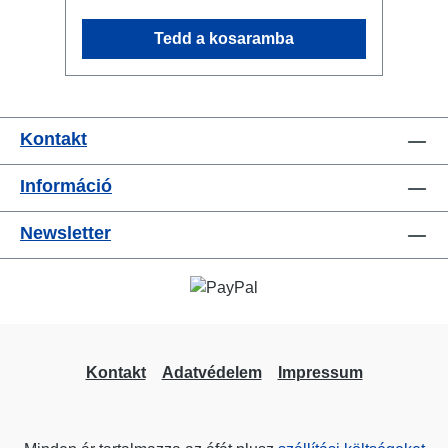
termek számára is Csatlakozók: 1x
powerCON NAC3MPXXA - In 4x
Tedd a kosaramba
Schuko - Breakout 1x powerCON
NAC3MPXXB - Through Out Műszaki
adatok:
Kontakt
Információ
Newsletter
Kontakt
Adatvédelem
Impressum