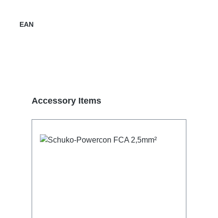
EAN
Termékgaléria kihagyása
Accessory Items