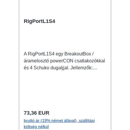
RigPortL1S4
A RigPortL1S4 egy BreakoutBox /
áramelosztó powerCON csatlakozókkal
és 4 Schuko dugaljjal. Jellemzők:
eredeti powerCON
csatlakozókelőszerelt rendszer RigPort
alapokonRigPort bilinccsel nem lehet
rögzíteni 4 furat a fix rögzítéshez nem
csak a rendezvénytechnika számára
alkalmas, hanem rendezett,
Normál ár:
73,36 EUR
feltűnésmentes, szabadon bővíthető
bruttó ár (19% német áfával), szállítási
elosztóként irodák vagy konferencia
költség nélkül