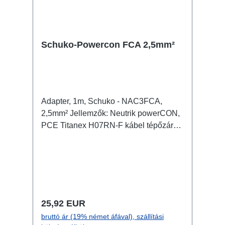
Schuko-Powercon FCA 2,5mm²
Adapter, 1m, Schuko - NAC3FCA,
2,5mm² Jellemzők: Neutrik powerCON,
PCE Titanex H07RN-F kábel tépőzáras
kábelrögzítő Csatlakozók: 1x Schuko -
In 1x powerCON NAC3FCA - Out
(male/kék) Műszaki adatok:
Normál ár:
25,92 EUR
bruttó ár (19% német áfával), szállítási