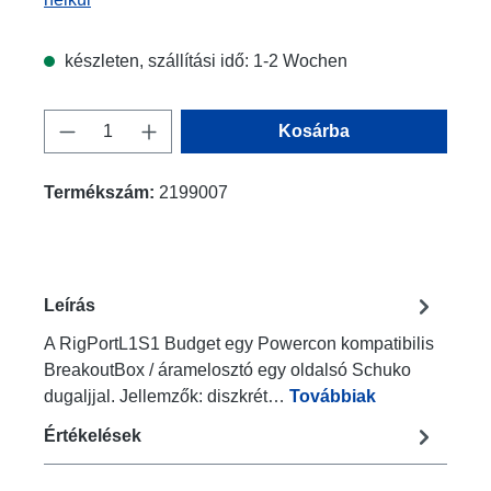
készleten, szállítási idő: 1-2 Wochen
Termékmennyiség: Adja meg a kívánt men
Kosárba
Termékszám:
2199007
Leírás
A RigPortL1S1 Budget egy Powercon kompatibilis
BreakoutBox / áramelosztó egy oldalsó Schuko
dugaljjal. Jellemzők: diszkrét…
Továbbiak
Értékelések