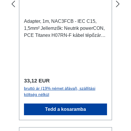
Adapter, 1m, NAC3FCB - IEC C15,
1,5mm² Jellemzők: Neutrik powerCON,
PCE Titanex H07RN-F kábel tépőzáras
kábelrögzítő Csatlakozók: 1x
powerCON NAC3FCB - In (male/fehér)
1x IEC C60350 C15(A) - Out (f) Műszaki
adatok:
Normál ár:
33,12 EUR
bruttó ár (19% német áfával), szállítási
költség nélkül
Tedd a kosaramba