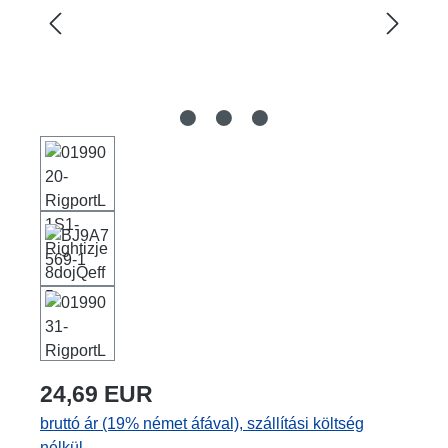
24,69 EUR
bruttó ár (19% német áfával), szállítási költség
nélkül