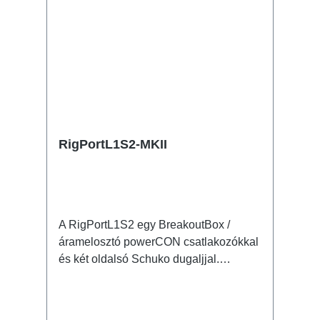
RigPortL1S2-MKII
A RigPortL1S2 egy BreakoutBox /
áramelosztó powerCON csatlakozókkal
és két oldalsó Schuko dugaljjal.
Jellemzők: eredeti powerCON
csatlakozókdiszkrét kialakítás, ezáltal
kicsi és könnyű megbízható és tartós