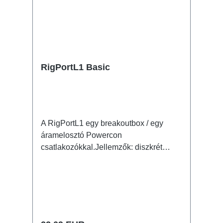
RigPortL1 Basic
A RigPortL1 egy breakoutbox / egy
áramelosztó Powercon
csatlakozókkal.Jellemzők: diszkrét
kialakítás, ezáltal kicsi és könnyű
megbízható és tartós reteszelés
formastabil ház ütésálló műanyagból
RigPort bilincsek segítségével gyorsan
és egyszerűen rögzíthető variálható
pozíciónálhatóság a traverzen jól