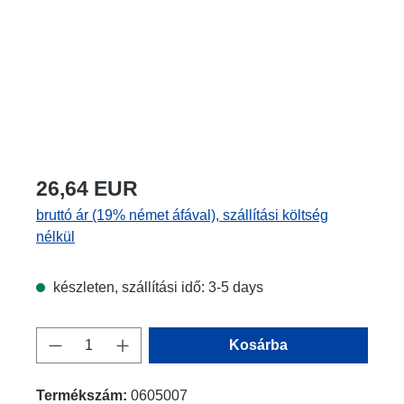
26,64 EUR
bruttó ár (19% német áfával), szállítási költség
nélkül
készleten, szállítási idő: 3-5 days
Termékmennyiség: Adja meg a kívánt men
Kosárba
Termékszám:
0605007