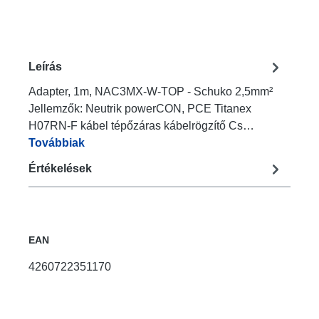
Leírás
Adapter, 1m, NAC3MX-W-TOP - Schuko 2,5mm²
Jellemzők: Neutrik powerCON, PCE Titanex
H07RN-F kábel tépőzáras kábelrögzítő Cs…
Továbbiak
Értékelések
EAN
4260722351170