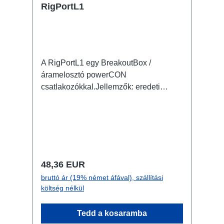
RigPortL1
A RigPortL1 egy BreakoutBox /
áramelosztó powerCON
csatlakozókkal.Jellemzők: eredeti
powerCON csatlakozókdiszkrét
kialakítás, ezáltal kicsi és könnyű
megbízható és tartós reteszelés
formastabil ház ütésálló műanyagból
RigPort bilincsek segítségével gyorsan
és egyszerűen rögzíthető variálható
Normál ár:
48,36 EUR
poziciónálhatóság a traverzen jól
bruttó ár (19% német áfával), szállítási
kombinálható opcionálisan RigPort
költség nélkül
Safety kapható hozzá a másodlagos
biztosításhoz Csatlakozók: 1x
Tedd a kosaramba
powerCON NAC3MPXXA - In 2x