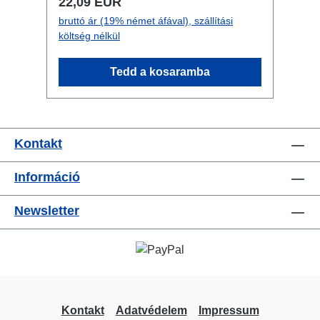
Normál ár:
22,09 EUR
kombinálható opcionálisan RigPort
bruttó ár (19% német áfával), szállítási
Safety kapható hozzá a másodlagos
költség nélkül
biztosításhoz Csatlakozók: 1x
Powercon-In 2x Powercon-Out 1x
Tedd a kosaramba
Powercon-Through Out Műszaki
adatok:
Kontakt
Információ
Newsletter
Kontakt
Adatvédelem
Impressum