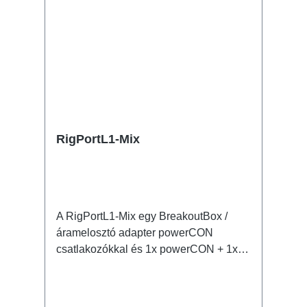
RigPortL1-Mix
A RigPortL1-Mix egy BreakoutBox /
áramelosztó adapter powerCON
csatlakozókkal és 1x powerCON + 1x
powerCON TRUE1 oldalsó
kimenetekkel. Jellemzők: eredeti
powerCON, powerCON TRUE1