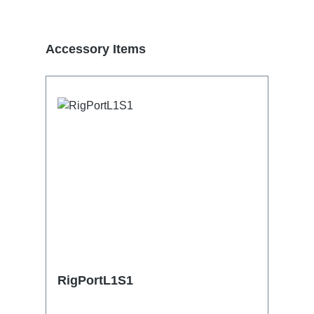
Termékgaléria kihagyása
Accessory Items
RigPortL1S1