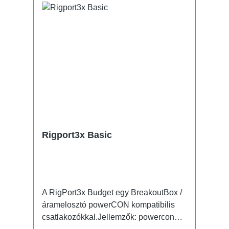
TRUE1 NAC3FPX-TOP - Through Out
Műszaki adatok:
Rigport3x Basic
A RigPort3x Budget egy BreakoutBox /
áramelosztó powerCON kompatibilis
csatlakozókkal.Jellemzők: powercon