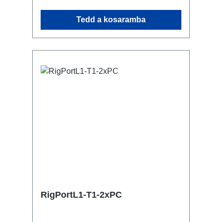
rögzíthető variálható pozicionálhatóság
a traverzen jól kombinálható
Tedd a kosaramba
opcionálisan RigPort Safety kapható
hozzá a másodlagos biztosításhoz
Csatlakozók: 1x powerCON TRUE1
NAC3MPX-TOP - In 1x powerCON
TRUE1 NAC3FPX-TOP - Breakout1x
powerCON NAC3MPXXB - Breakout 1x
powerCON TRUE1 NAC3FPX-TOP -
Through Out Műszaki adatok:
RigPortL1-T1-2xPC