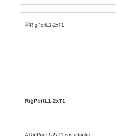
powerCON NAC3MPXXB - Breakout 1x
powerCON NAC3MPXXB - Through
Out Műszaki adatok:
RigPortL1-2xT1
A RigPortL1-2xT1 egy adapter