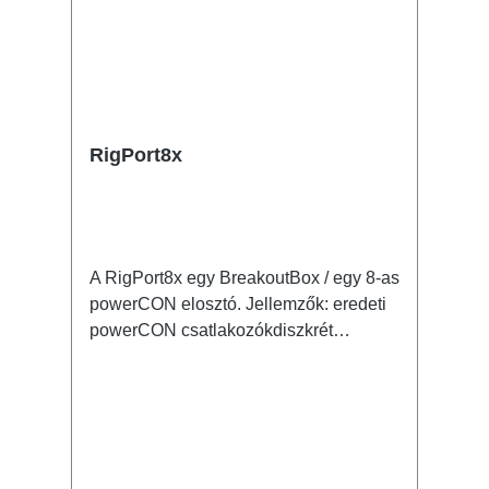
RigPort8x
A RigPort8x egy BreakoutBox / egy 8-as
powerCON elosztó. Jellemzők: eredeti
powerCON csatlakozókdiszkrét
kialakítás nagyon stabil
fémházmegbízható és tartós
reteszelésM10 csavarbefogadás
coupler, triggerclamp... rögzítéséhezjól
kombinálható opcionálisan RigPort
Safety kapható hozzá a másodlagos