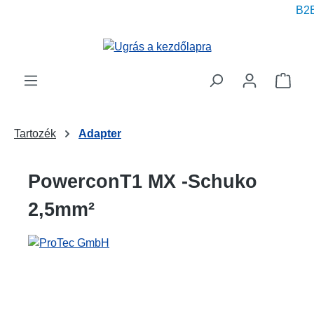
B2B 
 tartalomra
A be
Tartozék
Adapter
PowerconT1 MX -Schuko
2,5mm²
Képgaléria kihagyása