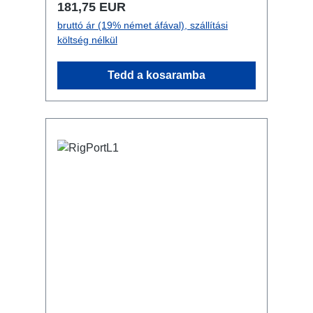
Normál ár:
181,75 EUR
biztosításhoz Csatlakozók: 1x
bruttó ár (19% német áfával), szállítási
powerCON NAC3MPXXA - In 8x
költség nélkül
powerCON NAC3MPXXB-WOT -
Breakout 1x powerCON NAC3MPXXB -
Tedd a kosaramba
Through Out Műszaki adatok: